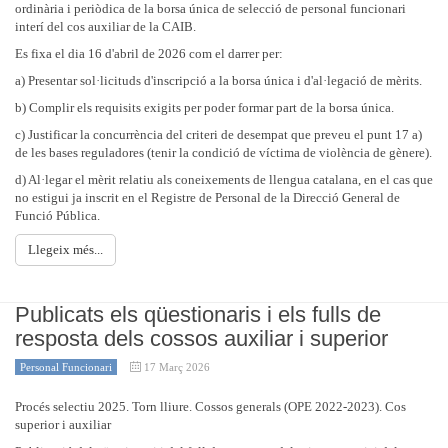
ordinària i periòdica de la borsa única de selecció de personal funcionari
interí del cos auxiliar de la CAIB.
Es fixa el dia 16 d'abril de 2026 com el darrer per:
a) Presentar sol·licituds d'inscripció a la borsa única i d'al·legació de mèrits.
b) Complir els requisits exigits per poder formar part de la borsa única.
c) Justificar la concurrència del criteri de desempat que preveu el punt 17 a)
de les bases reguladores (tenir la condició de víctima de violència de gènere).
d) Al·legar el mèrit relatiu als coneixements de llengua catalana, en el cas que
no estigui ja inscrit en el Registre de Personal de la Direcció General de
Funció Pública.
Llegeix més...
Publicats els qüestionaris i els fulls de
resposta dels cossos auxiliar i superior
Personal Funcionari
17 Març 2026
Procés selectiu 2025. Torn lliure. Cossos generals (OPE 2022-2023). Cos
superior i auxiliar