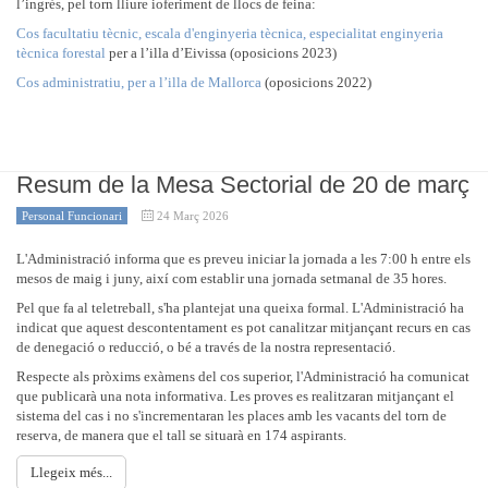
l’ingrés, pel torn lliure ioferiment de llocs de feina:
Cos facultatiu tècnic, escala d'enginyeria tècnica, especialitat enginyeria
tècnica forestal
per a l’illa d’Eivissa (oposicions 2023)
Cos administratiu, per a l’illa de Mallorca
(oposicions 2022)
Resum de la Mesa Sectorial de 20 de març
Personal Funcionari
24 Març 2026
L'Administració informa que es preveu iniciar la jornada a les 7:00 h entre els
mesos de maig i juny, així com establir una jornada setmanal de 35 hores.
Pel que fa al teletreball, s'ha plantejat una queixa formal. L'Administració ha
indicat que aquest descontentament es pot canalitzar mitjançant recurs en cas
de denegació o reducció, o bé a través de la nostra representació.
Respecte als pròxims exàmens del cos superior, l'Administració ha comunicat
que publicarà una nota informativa. Les proves es realitzaran mitjançant el
sistema del cas i no s'incrementaran les places amb les vacants del torn de
reserva, de manera que el tall se situarà en 174 aspirants.
Llegeix més...