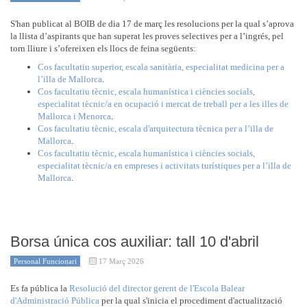
S'han publicat al BOIB de dia 17 de març les resolucions per la qual s’aprova
la llista d’aspirants que han superat les proves selectives per a l’ingrés, pel
torn lliure i s’ofereixen els llocs de feina següents:
Cos facultatiu superior, escala sanitària, especialitat medicina per a
l’illa de Mallorca
.
Cos facultatiu tècnic, escala humanística i ciències socials,
especialitat tècnic/a en ocupació i mercat de treball per a les illes de
Mallorca i Menorca
.
Cos facultatiu tècnic, escala d'arquitectura tècnica per a l’illa de
Mallorca
.
Cos facultatiu tècnic, escala humanística i ciències socials,
especialitat tècnic/a en empreses i activitats turístiques per a l’illa de
Mallorca
.
Borsa única cos auxiliar: tall 10 d'abril
Personal Funcionari
17 Març 2026
Es fa pública la
Resolució del director gerent de l'Escola Balear
d'Administració Pública
per la qual s'inicia el procediment d'actualització