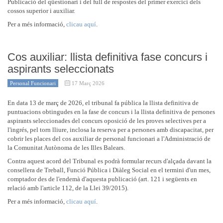
Publicació del qüestionari i del full de respostes del primer exercici dels
cossos superior i auxiliar.
Per a més informació,
clicau aquí
.
Cos auxiliar: llista definitiva fase concurs i
aspirants seleccionats
Personal Funcionari
17 Març 2026
En data 13 de març de 2026, el tribunal fa pública la llista definitiva de
puntuacions obtingudes en la fase de concurs i la llista definitiva de persones
aspirants seleccionades del concurs oposició de les proves selectives per a
l'ingrés, pel torn lliure, inclosa la reserva per a persones amb discapacitat, per
cobrir les places del cos auxiliar de personal funcionari a l'Administració de
la Comunitat Autònoma de les Illes Balears.
Contra aquest acord del Tribunal es podrà formular recurs d'alçada davant la
consellera de Treball, Funció Pública i Diàleg Social en el termini d'un mes,
comptador des de l'endemà d'aquesta publicació (art. 121 i següents en
relació amb l'article 112, de la Llei 39/2015).
Per a més informació,
clicau aquí
.