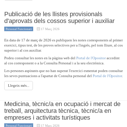
Publicació de les llistes provisionals
d'aprovats dels cossos superior i auxiliar
Personal Funcionari
17 Març 2026
En data de 17 de març de 2026 es publiquen les notes corresponents al primer
exercici, tipus test, de les proves selectives per a l'ingrés, pel torn lliure, al cos
superior i al cos auxiliar.
Podeu consultar les notes en la pàgina web del
Portal de l'Opositor
accedint
al cos corresponent o a la Consulta Personal i a la seu electrònica.
Les persones aspirants que no han superat l'exercici esmentat poden consultar
les seves puntuacions a l'apartat de Consulta personal del
Portal de l'Opositor
.
Llegeix més...
Medicina, tècnic/a en ocupació i mercat de
treball, arquitectura tècnica, tècnic/a en
empreses i activitats turístiques
Personal Funcionari
17 Març 2026