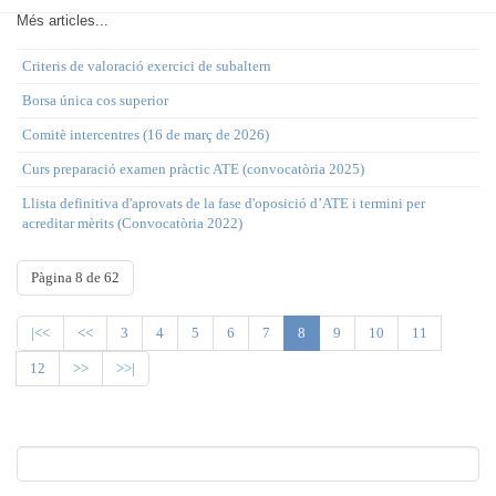
Més articles...
Criteris de valoració exercici de subaltern
Borsa única cos superior
Comitè intercentres (16 de març de 2026)
Curs preparació examen pràctic ATE (convocatòria 2025)
Llista definitiva d'aprovats de la fase d'oposició d’ATE i termini per
acreditar mèrits (Convocatòria 2022)
Pàgina 8 de 62
|<<
<<
3
4
5
6
7
8
9
10
11
12
>>
>>|