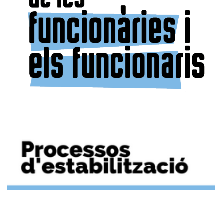
veuen obligades a demanar dies
personals. L’Administració contestà que “temps indispensable” no és
un dia o una jornada, però estudiarà la viabilitat de la proposta.