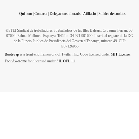
Qui som
|
Contacta
|
Delegacions i horaris
|
Afiliació
|
Política de cookies
©STEI Sindicat de treballadores i treballadors de les Illes Balears. C/ Jaume Ferran, 58.
07004. Palma. Mallorca. Espanya. Telèfon: 34 971 901600. Inscrit al registre de la DG
de la Funció Pública de Presidència del Govern d’Espanya, número 49. CIF:
G07126956
Bootstrap
is a front-end framework of Twitter, Inc. Code licensed under
MIT License.
Font Awesome
font licensed under
SIL OFL 1.1
.