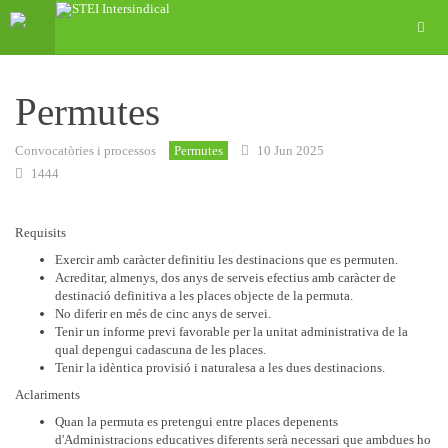
Permutes
Convocatòries i processos
Permutes
10 Jun 2025
1444
Requisits
Exercir amb caràcter definitiu les destinacions que es permuten.
Acreditar, almenys, dos anys de serveis efectius amb caràcter de
destinació definitiva a les places objecte de la permuta.
No diferir en més de cinc anys de servei.
Tenir un informe previ favorable per la unitat administrativa de la
qual depengui cadascuna de les places.
Tenir la idèntica provisió i naturalesa a les dues destinacions.
Aclariments
Quan la permuta es pretengui entre places depenents
d'Administracions educatives diferents serà necessari que ambdues ho