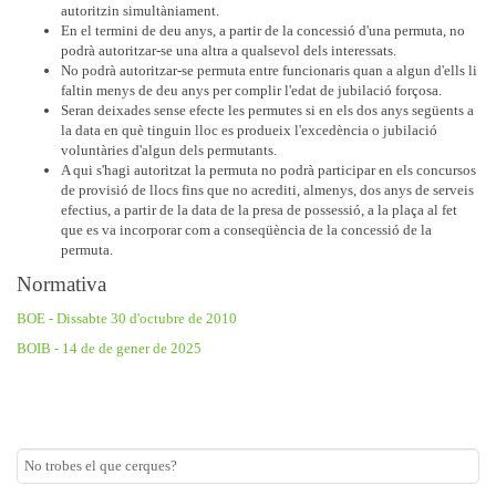
autoritzin simultàniament.
En el termini de deu anys, a partir de la concessió d'una permuta, no
podrà autoritzar-se una altra a qualsevol dels interessats.
No podrà autoritzar-se permuta entre funcionaris quan a algun d'ells li
faltin menys de deu anys per complir l'edat de jubilació forçosa.
Seran deixades sense efecte les permutes si en els dos anys següents a
la data en què tinguin lloc es produeix l'excedència o jubilació
voluntàries d'algun dels permutants.
A qui s'hagi autoritzat la permuta no podrà participar en els concursos
de provisió de llocs fins que no acrediti, almenys, dos anys de serveis
efectius, a partir de la data de la presa de possessió, a la plaça al fet
que es va incorporar com a conseqüència de la concessió de la
permuta.
Normativa
BOE - Dissabte 30 d'octubre de 2010
BOIB - 14 de de gener de 2025