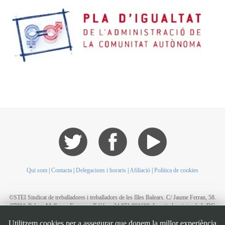
Qui som
|
Contacta
|
Delegacions i horaris
|
Afiliació
|
Política de cookies
©STEI Sindicat de treballadores i treballadors de les Illes Balears. C/ Jaume Ferran, 58.
07004. Palma. Mallorca. Espanya. Telèfon: 34 971 901600. Inscrit al registre de la DG
de la Funció Pública de Presidència del Govern d’Espanya, número 49. CIF:
Utilitzem cookies per a assegurar que donem la millor experiència
G07126956