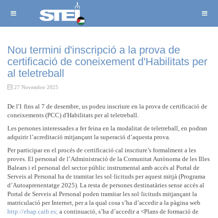
Nou termini d'inscripció a la prova de
certificació de coneixement d'Habilitats per
al teletreball
27 Novembre 2025
De l'1 fins al 7 de desembre, us podeu inscriure en la prova de certificació de
coneixements (PCC) d'Habilitats per al teletreball.
Les persones interessades a fer feina en la modalitat de teletreball, en podran
adquirir l’acreditació mitjançant la superació d’aquesta prova.
Per participar en el procés de certificació cal inscriure’s formalment a les
proves. El personal de l’Administració de la Comunitat Autònoma de les Illes
Balears i el personal del sector públic instrumental amb accés al Portal de
Serveis al Personal ha de tramitar les sol·licituds per aquest mitjà (Programa
d’Autoaprenentatge 2025). La resta de persones destinatàries sense accés al
Portal de Serveis al Personal poden tramitar les sol·licituds mitjançant la
matriculació per Internet, per a la qual cosa s’ha d’accedir a la pàgina web
http://ebap.caib.es;
a continuació, s’ha d’accedir a <Plans de formació de