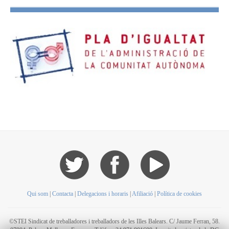
Qui som
|
Contacta
|
Delegacions i horaris
|
Afiliació
|
Política de cookies
©STEI Sindicat de treballadores i treballadors de les Illes Balears. C/ Jaume Ferran, 58.