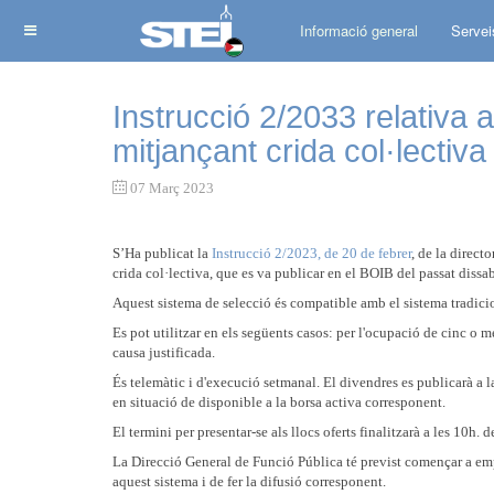
Informació general
Servei
Instrucció 2/2033 relativa a
mitjançant crida col·lectiva
07 Març 2023
S’Ha publicat la
Instrucció 2/2023, de 20 de febrer
, de la direct
crida col·lectiva, que es va publicar en el BOIB del passat dissab
Aquest sistema de selecció és compatible amb el sistema tradicio
Es pot utilitzar en els següents casos: per l'ocupació de cinc o m
causa justificada.
És telemàtic i d'execució setmanal. El divendres es publicarà a 
en situació de disponible a la borsa activa corresponent.
El termini per presentar-se als llocs oferts finalitzarà a les 10h. 
La Direcció General de Funció Pública té previst començar a em
aquest sistema i de fer la difusió corresponent.