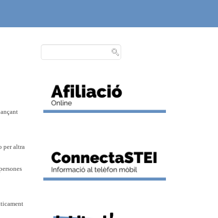
tjançant
 per altra
 persones
àticament