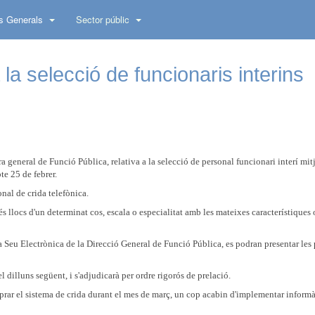
s Generals
Sector públic
 la selecció de funcionaris interins
ora general de Funció Pública, relativa a la selecció de personal funcionari interí mi
te 25 de febrer.
nal de crida telefònica.
és llocs d'un determinat cos, escala o especialitat amb les mateixes característiques o
la Seu Electrònica de la Direcció General de Funció Pública, es podran presentar les
del dilluns següent, i s'adjudicarà per ordre rigorós de prelació.
prar el sistema de crida durant el mes de març, un cop acabin d'implementar inform