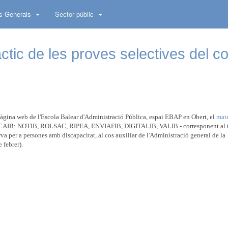
s Generals
Sector públic
àctic de les proves selectives del c
 pàgina web de l'Escola Balear d'Administració Pública, espai EBAP en Obert, el
mate
tal CAIB: NOTIB, ROLSAC, RIPEA, ENVIAFIB, DIGITALIB, VALIB - corresponent al 
eserva per a persones amb discapacitat, al cos auxiliar de l'Administració general de la
 febrer).