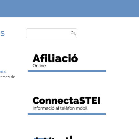
os
rial
temari de