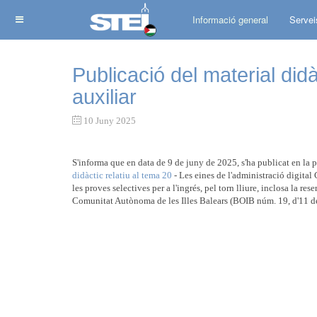
Informació general
Servei
Publicació del material did
auxiliar
10 Juny 2025
S'informa que en data de 9 de juny de 2025, s'ha publicat en la
didàctic relatiu al tema 20
- Les eines de l'administració digi
les proves selectives per a l'ingrés, pel torn lliure, inclosa la r
Comunitat Autònoma de les Illes Balears (BOIB núm. 19, d'11 de