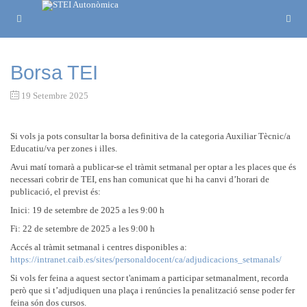
Borsa TEI
19 Setembre 2025
Si vols ja pots consultar la borsa definitiva de la categoria Auxiliar Tècnic/a
Educatiu/va per zones i illes.
Avui matí tornarà a publicar-se el tràmit setmanal per optar a les places que és
necessari cobrir de TEI, ens han comunicat que hi ha canvi d’horari de
publicació, el previst és:
Inici: 19 de setembre de 2025 a les 9:00 h
Fi: 22 de setembre de 2025 a les 9:00 h
Accés al tràmit setmanal i centres disponibles a:
https://intranet.caib.es/sites/personaldocent/ca/adjudicacions_setmanals/
Si vols fer feina a aquest sector t'animam a participar setmanalment, recorda
però que si t’adjudiquen una plaça i renúncies la penalització sense poder fer
feina són dos cursos.