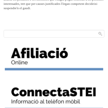
interessades, tret que per causes justificades l'òrgan competent decideixi
suspendre'n el gaudi.