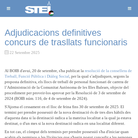
Adjudicacions definitives
concurs de trasllats funcionaris
22 Setembre 2025
Al BOIB d'avui, 20 de setembre, s'ha publicat la
resolució de la consellera de
Treball, Funció Pública i Diàleg Social
, per la qual s’adjudiquen, segons la
proposta definitiva, els llocs de treball de personal funcionari de carrera de
l’Administració de la Comunitat Autònoma de les Illes Balears, objecte del
procediment per proveir-los aprovat per la Resolució de 3 de setembre de
2024 (BOIB núm. 116, de 4 de setembre de 2024).
S'Ajorna el cessament en el lloc de feina fins 30 de setembre de 2025. El
termini per prendre possessió de la nova destinació és de tres dies hàbils des
d'aquesta data si la destinació radica a la mateixa localitat a la qual ja estava
destinat, o d'un mes si la nova destinació radica en una localitat diferent.
En tot cas, el còmput dels terminis per prendre possessió s'ha d'iniciar quan
acabin els permisos o les llicències que s'hagin pogut concedir a les persones