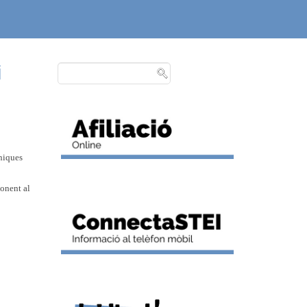
i
úniques
ponent al