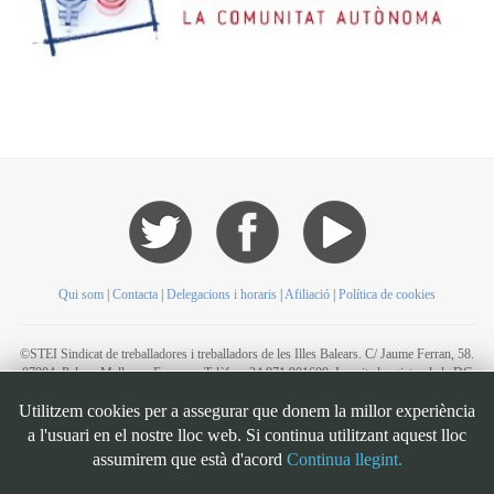
Qui som
|
Contacta
|
Delegacions i horaris
|
Afiliació
|
Política de cookies
©STEI Sindicat de treballadores i treballadors de les Illes Balears. C/ Jaume Ferran, 58.
07004. Palma. Mallorca. Espanya. Telèfon: 34 971 901600. Inscrit al registre de la DG
de la Funció Pública de Presidència del Govern d’Espanya, número 49. CIF:
Utilitzem cookies per a assegurar que donem la millor experiència
G07126956
a l'usuari en el nostre lloc web. Si continua utilitzant aquest lloc
Bootstrap
is a front-end framework of Twitter, Inc. Code licensed under
MIT License.
assumirem que està d'acord
Continua llegint.
Font Awesome
font licensed under
SIL OFL 1.1
.