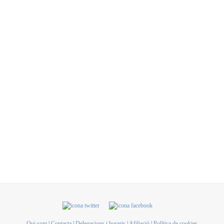
Qui som
|
Contacta
|
Delegacions i horaris
|
Afiliació
|
Política de cookies