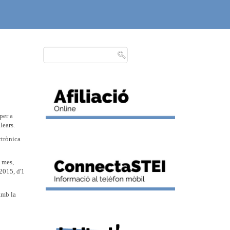
per a
lears.
ctrònica
n mes,
/2015, d'1
amb la