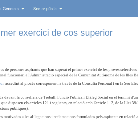
s Generals
Sector públic
rimer exercici de cos superior
ves de persones aspirants que han superat el primer exercici de les proves selectives 
ersonal funcionari a l'Administració especial de la Comunitat Autònoma de les Illes Ba
tor
, accedint al procés corresponent, a través de la Consulta Personal i en la Seu Ele
da davant la consellera de Treball, Funció Pública i Diàleg Social en el termini d'u
ue disposen els articles 121 i següents, en relació amb l'article 112, de la Llei 39
cions públiques).
stes motivades a les al·legacions i reclamacions formulades pels aspirants en relació 