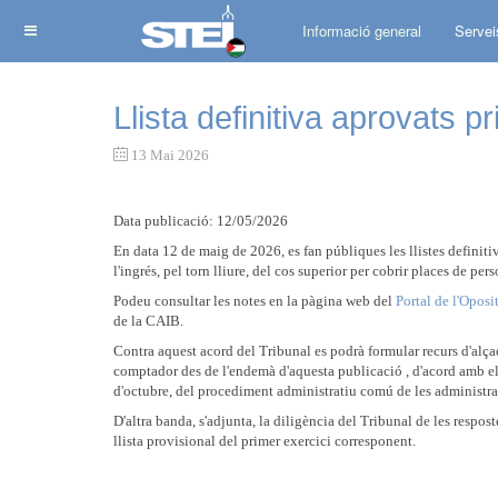
Informació general
Servei
Llista definitiva aprovats p
13 Mai 2026
Data publicació: 12/05/2026
En data 12 de maig de 2026, es fan públiques les llistes definiti
l'ingrés, pel torn lliure, del cos superior per cobrir places de p
Podeu consultar les notes en la pàgina web del
Portal de l'Oposi
de la CAIB.
Contra aquest acord del Tribunal es podrà formular recurs d'alça
comptador des de l'endemà d'aquesta publicació , d'acord amb el q
d'octubre, del procediment administratiu comú de les administra
D'altra banda, s'adjunta, la diligència del Tribunal de les respo
llista provisional del primer exercici corresponent.