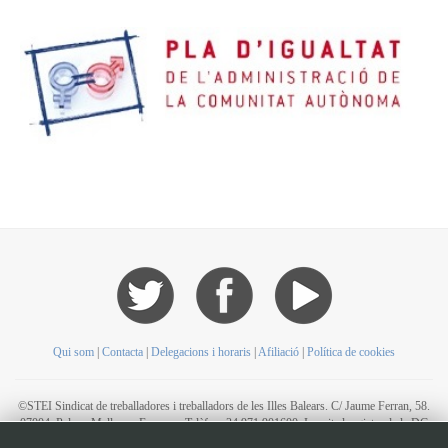
Qui som
|
Contacta
|
Delegacions i horaris
|
Afiliació
|
Política de cookies
©STEI Sindicat de treballadores i treballadors de les Illes Balears. C/ Jaume Ferran, 58.
07004. Palma. Mallorca. Espanya. Telèfon: 34 971 901600. Inscrit al registre de la DG
de la Funció Pública de Presidència del Govern d’Espanya, número 49. CIF: