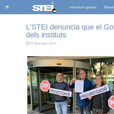
Informació general
Servei
L'STEI denuncia que el Gove
dels instituts
05 Desembre 2019