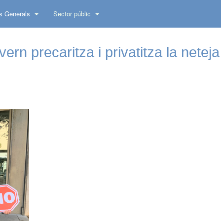
s Generals
Sector públic
rn precaritza i privatitza la neteja