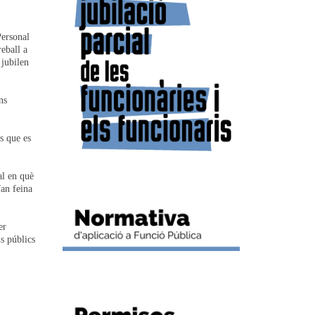
Personal
eball a
 jubilen
ns
s que es
al en què
fan feina
er
is públics