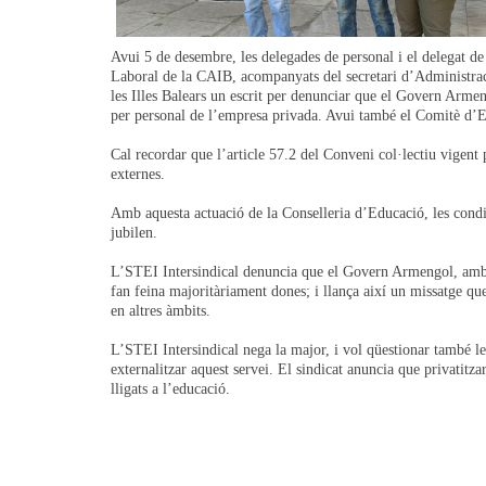
Avui 5 de desembre, les delegades de personal i el delegat d
Laboral de la CAIB, acompanyats del secretari d’Administrac
les Illes Balears un escrit per denunciar que el Govern Armen
per personal de l’empresa privada. Avui també el Comitè d’E
Cal recordar que l’article 57.2 del Conveni col·lectiu vigent 
externes.
Amb aquesta actuació de la Conselleria d’Educació, les condic
jubilen.
L’STEI Intersindical denuncia que el Govern Armengol, amb aq
fan feina majoritàriament dones; i llança així un missatge que
en altres àmbits.
L’STEI Intersindical nega la major, i vol qüestionar també les
externalitzar aquest servei. El sindicat anuncia que privatitzar
lligats a l’educació.