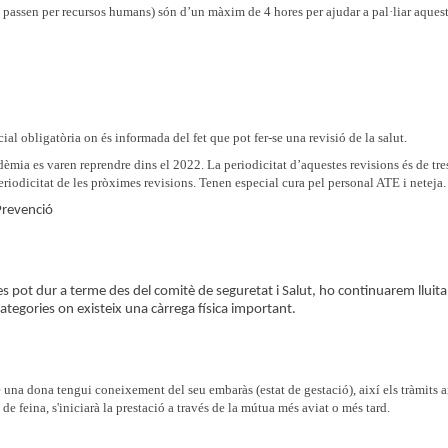
no passen per recursos humans) són d’un màxim de 4 hores per ajudar a pal·liar aques
ial obligatòria on és informada del fet que pot fer-se una revisió de la salut.
dèmia es varen reprendre dins el 2022. La periodicitat d’aquestes revisions és de tre
riodicitat de les pròximes revisions. Tenen especial cura pel personal ATE i neteja.
 Prevenció
es pot dur a terme des del comitè de seguretat i Salut, ho continuarem lluita
ategories on existeix una càrrega física important.
 una dona tengui coneixement del seu embaràs (estat de gestació), així els tràmits 
de feina, s'iniciarà la prestació a través de la mútua més aviat o més tard.