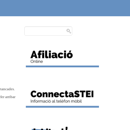
 tancades.
er arribar