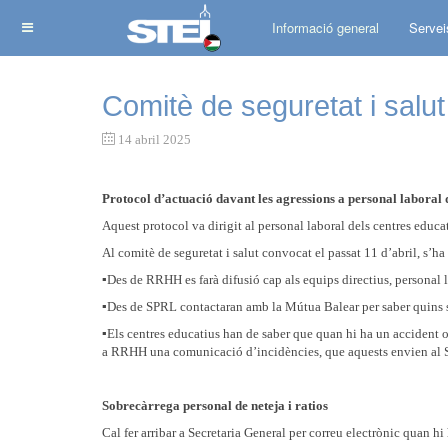
Informació general
Servei
Comitè de seguretat i salut
14 abril 2025
Protocol d’actuació davant les agressions a personal laboral 
Aquest protocol va dirigit al personal laboral dels centres educa
Al comitè de seguretat i salut convocat el passat 11 d’abril, s’ha
▪️Des de RRHH es farà difusió cap als equips directius, personal l
▪️Des de SPRL contactaran amb la Mútua Balear per saber quins s
▪️Els centres educatius han de saber que quan hi ha un accident 
a RRHH una comunicació d’incidències, que aquests envien al SPR
Sobrecàrrega personal de neteja i ratios
Cal fer arribar a Secretaria General per correu electrònic quan h