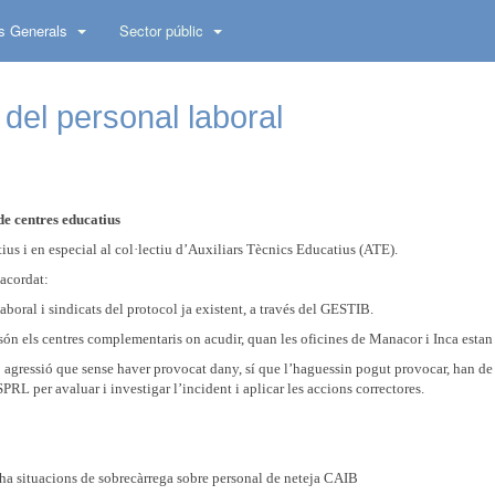
s Generals
Sector públic
 del personal laboral
de centres educatius
tius i en especial al col·lectiu d’Auxiliars Tècnics Educatius (ATE).
 acordat:
aboral i sindicats del protocol ja existent, a través del GESTIB.
ón els centres complementaris on acudir, quan les oficines de Manacor i Inca estan
o agressió que sense haver provocat dany, sí que l’haguessin pogut provocar, han de f
L per avaluar i investigar l’incident i aplicar les accions correctores.
i ha situacions de sobrecàrrega sobre personal de neteja CAIB