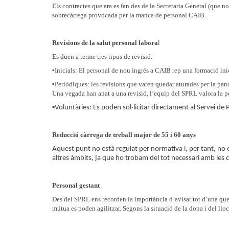
Els contractes que ara es fan des de la Secretaria General (que 
sobrecàrrega provocada per la manca de personal CAIB.
Revisions de la salut personal labora
l
Es duen a terme tres tipus de revisió:
▪️Inicials: El personal de nou ingrés a CAIB rep una formació inic
▪️Periòdiques: les revisions que varen quedar aturades per la pan
Una vegada han anat a una revisió, l’equip del SPRL valora la pe
▪️Voluntàries: Es poden sol·licitar directament al Servei de
Reducció càrrega de treball major de 55 i 60 anys
Aquest punt no està regulat per normativa i, per tant, no 
altres àmbits, ja que ho trobam del tot necessari amb les c
Personal gestant
Des del SPRL ens recorden la importància d’avisar tot d’una que
mútua es poden agilitzar. Segons la situació de la dona i del lloc 