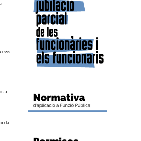
ta
s anys.
nt a
amb la