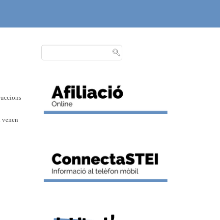
truccions
on venen