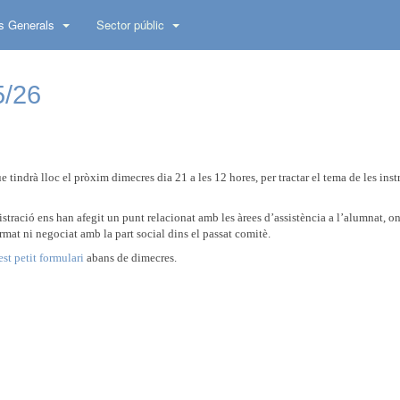
s Generals
Sector públic
5/26
tindrà lloc el pròxim dimecres dia 21 a les 12 hores, per tractar el tema de les ins
nistració ens han afegit un punt relacionat amb les àrees d’assistència a l’alumnat, 
mat ni negociat amb la part social dins el passat comitè.
st petit formulari
abans de dimecres.