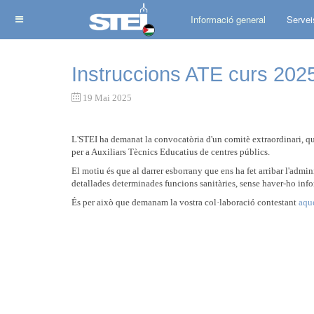
Informació general
Servei
Instruccions ATE curs 202
19 Mai 2025
L'STEI ha demanat la convocatòria d'un comitè extraordinari, que 
per a Auxiliars Tècnics Educatius de centres públics.
El motiu és que al darrer esborrany que ens ha fet arribar l'admi
detallades determinades funcions sanitàries, sense haver-ho infor
És per això que demanam la vostra col·laboració contestant
aque