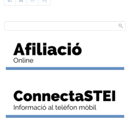
65
66
>>
>>|