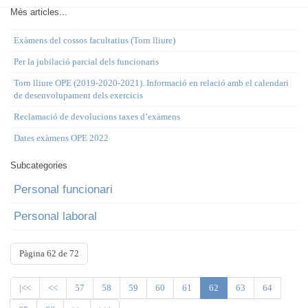
Més articles...
Exàmens del cossos facultatius (Torn lliure)
Per la jubilació parcial dels funcionaris
Torn lliure OPE (2019-2020-2021). Informació en relació amb el calendari
de desenvolupament dels exercicis
Reclamació de devolucions taxes d’exàmens
Dates exàmens OPE 2022
Subcategories
Personal funcionari
Personal laboral
Pàgina 62 de 72
|<<
<<
57
58
59
60
61
62
63
64