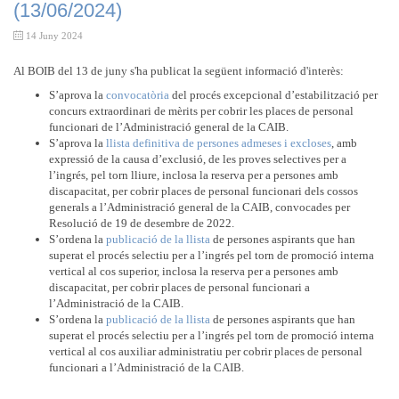
(13/06/2024)
14 Juny 2024
Al BOIB del 13 de juny s'ha publicat la següent informació d'interès:
S’aprova la
convocatòria
del procés excepcional d’estabilització per
concurs extraordinari de mèrits per cobrir les places de personal
funcionari de l’Administració general de la CAIB.
S’aprova la
llista definitiva de persones admeses i excloses
, amb
expressió de la causa d’exclusió, de les proves selectives per a
l’ingrés, pel torn lliure, inclosa la reserva per a persones amb
discapacitat, per cobrir places de personal funcionari dels cossos
generals a l’Administració general de la CAIB, convocades per
Resolució de 19 de desembre de 2022.
S’ordena la
publicació de la llista
de persones aspirants que han
superat el procés selectiu per a l’ingrés pel torn de promoció interna
vertical al cos superior, inclosa la reserva per a persones amb
discapacitat, per cobrir places de personal funcionari a
l’Administració de la CAIB.
S’ordena la
publicació de la llista
de persones aspirants que han
superat el procés selectiu per a l’ingrés pel torn de promoció interna
vertical al cos auxiliar administratiu per cobrir places de personal
funcionari a l’Administració de la CAIB.