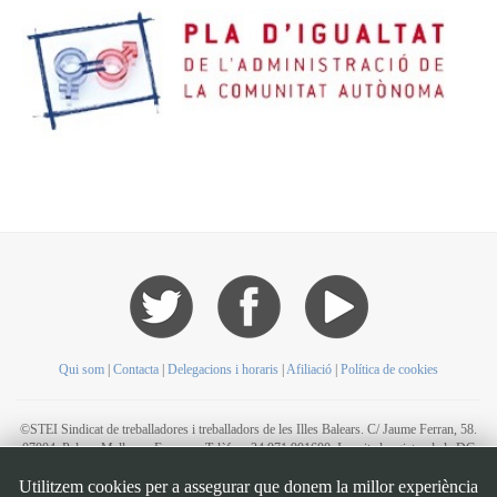
Qui som
|
Contacta
|
Delegacions i horaris
|
Afiliació
|
Política de cookies
©STEI Sindicat de treballadores i treballadors de les Illes Balears. C/ Jaume Ferran, 58.
07004. Palma. Mallorca. Espanya. Telèfon: 34 971 901600. Inscrit al registre de la DG
de la Funció Pública de Presidència del Govern d’Espanya, número 49. CIF:
Utilitzem cookies per a assegurar que donem la millor experiència
G07126956