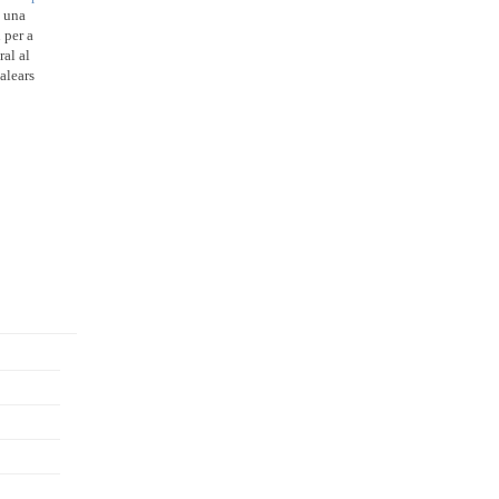
x una
 per a
ral al
alears