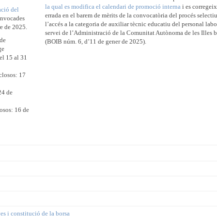
la qual es modifica el calendari de promoció interna
i es corregei
ció del
errada en el barem de mèrits de la convocatòria del procés selectiu
convocades
l’accés a la categoria de auxiliar tècnic educatiu del personal labo
re de 2025.
servei de l’Administració de la Comunitat Autònoma de les Illes b
 de
(BOIB núm. 6, d’11 de gener de 2025).
ge
el 15 al 31
closos: 17
24 de
losos: 16 de
es i constitució de la borsa