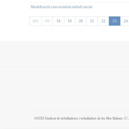
Modificació convocatòria treball social
|<<
<<
18
19
20
21
22
23
24
©STEI Sindicat de treballadores i treballadors de les Illes Balears. 