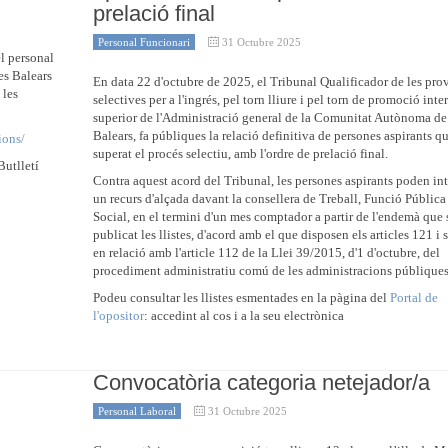
prelació final
Personal Funcionari
31 Octubre 2025
el personal
les Balears
En data 22 d'octubre de 2025, el Tribunal Qualificador de les pro
 les
selectives per a l'ingrés, pel torn lliure i pel torn de promoció inter
superior de l'Administració general de la Comunitat Autònoma de l
Balears, fa públiques la relació definitiva de persones aspirants q
ions/
superat el procés selectiu, amb l'ordre de prelació final.
Butlletí
Contra aquest acord del Tribunal, les persones aspirants poden in
un recurs d'alçada davant la consellera de Treball, Funció Pública
Social, en el termini d'un mes comptador a partir de l'endemà que 
publicat les llistes, d'acord amb el que disposen els articles 121 i 
en relació amb l'article 112 de la Llei 39/2015, d'1 d'octubre, del
procediment administratiu comú de les administracions públiques
Podeu consultar les llistes esmentades en la pàgina del
Portal de
l'opositor
: accedint al cos i a la seu electrònica
Convocatòria categoria netejador/a
Personal Laboral
31 Octubre 2025