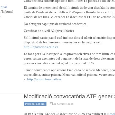
Convocatòria concurs oposició torn lliure: 12 places a l’illa de M
a qual
El termini de presentació de sol·licituds és de vint dies hàbils co
al Tribunal
partir de l'endemà de la publicació d'aquesta Resolució en el Butll
e:
Oficial de les Illes Balears del 15 d'octubre al l'11 de novembre 2
No s'exigeix cap tipus de titulació acadèmica.
Certificat de nivell A2 (nivell bàsic)
Sol·licitud participació està inclosa dins el tràmit telemàtic dispo
disposició de les persones interessades en la pàgina web
http://oposicions.caib.es.
La taxa per a la inscripció a les proves selectives de torn lliure és
euros. resten exemptes del pagament de la taxa de drets d'examen 
persones amb discapacitat igual o superior al 33 %.
També convocades oposicions Empleada de serveis Menorca, peó
especialista, cuiner primera Menorca i oficial primera, veure conv
a:
http://oposicions.caib.es
Modificació convocatòria ATE gener
Personal Laboral
31 Octubre 2025
Al BOIB núm. 142 del 28 d'octubre de 2025 s'ha publicat la R
eso