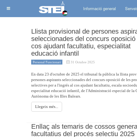
Informació general
Servei
Llista provisional de persones aspir
seleccionades del concurs oposició
cos ajudant facultatiu, especialitat
educació infantil
Personal Funcionari
31 Octubre 2025
En data 23 d'octubre de 2025 el tribunal fa pública la llista prov
persones aspirants seleccionades del concurs oposició de les pr
selectives per a l'ingrés al cos ajudant facultatiu, escala socioed
especialitat educació infantil, de l'Administració especial de la
Autònoma de les Illes Balears.
Llegeix més...
Enllaç als temaris de cossos genera
facultatius del procés selectiu 2025