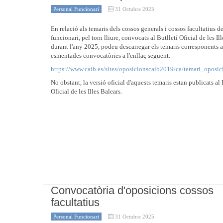
Personal Funcionari
31 Octubre 2025
En relació als temaris dels cossos generals i cossos facultatius d
funcionari, pel torn lliure, convocats al Butlletí Oficial de les Il
durant l'any 2025, podeu descarregar els temaris corresponents a
esmentades convocatòries a l'enllaç següent:
https://www.caib.es/sites/oposicionscaib2019/ca/temari_oposic
No obstant, la versió oficial d'aquests temaris estan publicats al 
Oficial de les Illes Balears.
Convocatòria d'oposicions cossos
facultatius
Personal Funcionari
31 Octubre 2025