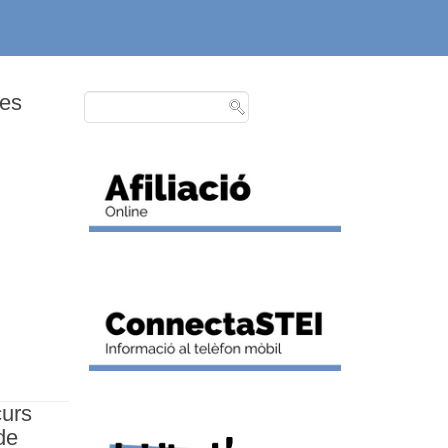
tes
curs
de