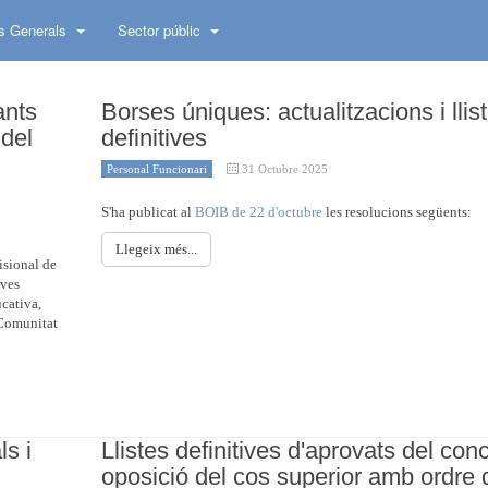
s Generals
Sector públic
ants
Borses úniques: actualitzacions i llis
 del
definitives
Personal Funcionari
31 Octubre 2025
S'ha publicat al
BOIB de 22 d'octubre
les resolucions següents:
Llegeix més...
isional de
oves
ucativa,
 Comunitat
ls i
Llistes definitives d'aprovats del con
oposició del cos superior amb ordre 