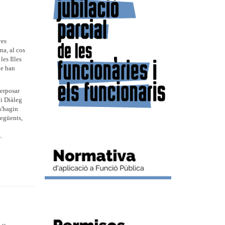
ves
na, al cos
es Illes
ue han
terposar
 i Diàleg
s'hagin
següents,
.