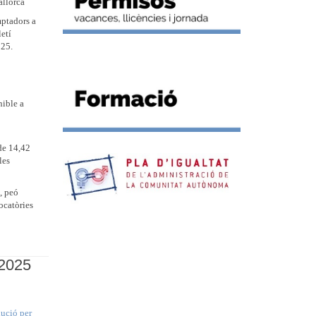
allorca
mptadors a
etí
025.
nible a
 de 14,42
les
, peó
ocatòries
 2025
lució per