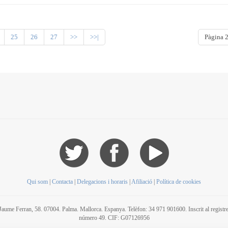
25
26
27
>>
>>|
Pàgina 2
Qui som
|
Contacta
|
Delegacions i horaris
|
Afiliació
|
Política de cookies
C/ Jaume Ferran, 58. 07004. Palma. Mallorca. Espanya. Telèfon: 34 971 901600. Inscrit al regis
número 49. CIF: G07126956