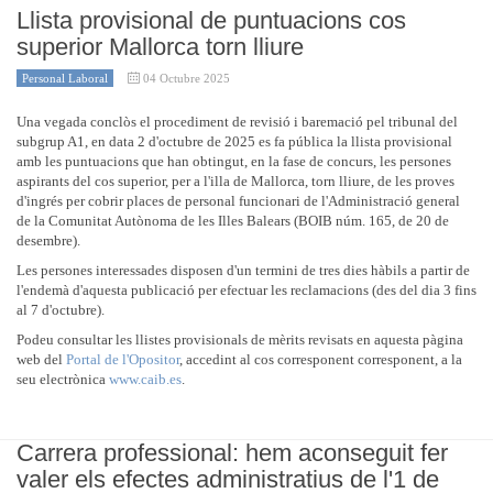
Llista provisional de puntuacions cos
superior Mallorca torn lliure
Personal Laboral
04 Octubre 2025
Una vegada conclòs el procediment de revisió i baremació pel tribunal del
subgrup A1, en data 2 d'octubre de 2025 es fa pública la llista provisional
amb les puntuacions que han obtingut, en la fase de concurs, les persones
aspirants del cos superior, per a l'illa de Mallorca, torn lliure, de les proves
d'ingrés per cobrir places de personal funcionari de l'Administració general
de la Comunitat Autònoma de les Illes Balears (BOIB núm. 165, de 20 de
desembre).
Les persones interessades disposen d'un termini de tres dies hàbils a partir de
l'endemà d'aquesta publicació per efectuar les reclamacions (des del dia 3 fins
al 7 d'octubre).
Podeu consultar les llistes provisionals de mèrits revisats en aquesta pàgina
web del
Portal de l'Opositor
, accedint al cos corresponent corresponent, a la
seu electrònica
www.caib.es
.
Carrera professional: hem aconseguit fer
valer els efectes administratius de l'1 de