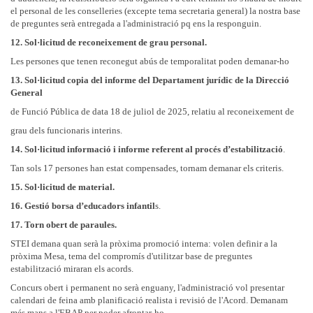
el personal de les conselleries (excepte tema secretaria general) la nostra base
de preguntes serà entregada a l'administració pq ens la responguin.
12. Sol·licitud de reconeixement de grau personal.
Les persones que tenen reconegut abús de temporalitat poden demanar-ho
13. Sol·licitud copia del informe del Departament jurídic de la Direcció
General
de Funció Pública de data 18 de juliol de 2025, relatiu al reconeixement de
grau dels funcionaris interins.
14. Sol·licitud informació i informe referent al procés d’estabilització
.
Tan sols 17 persones han estat compensades, tornam demanar els criteris.
15. Sol·licitud de material.
16. Gestió borsa d’educadors infantil
s.
17. Torn obert de paraules.
STEI demana quan serà la pròxima promoció interna: volen definir a la
pròxima Mesa, tema del compromís d'utilitzar base de preguntes
estabilització miraran els acords.
Concurs obert i permanent no serà enguany, l'administració vol presentar
calendari de feina amb planificació realista i revisió de l'Acord. Demanam
més mans a l'EBAP per poder afrontar-ho.