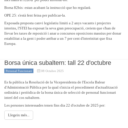
Borsa 82bis: estan acabant la instrucció que ho regularà.
OPE 25: s'està fent feina per publicar-la.
Exposada proposta canvi legislatiu limiti a 2 anys vacants i projectes
interins, l'STEI ha exposat la seva gran preocupació, creiem que s'han de
llevar les taxes de reposició i anar a concursos oposicions massius per donar
estabilitat a la gent i poder arribar a un 7 per cent d'interinitat que fixa
Europa.
Borsa única subaltern: tall 22 d'octubre
Personal Funcionari
08 Octubre 2025
Es fa pública la Resolució de la Vicepresidenta de l'Escola Balear
d'Administració Pública per la qual s'inicia el procediment d'actualització
ordinària i periòdica de la borsa única de selecció de personal funcionari
interí del cos subaltern.
Les persones interessades tenen fins dia 22 d'octubre de 2025 per:
Llegeix més...