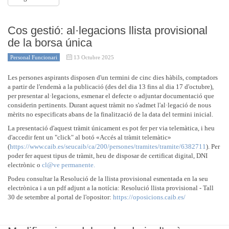
Cos gestió: al·legacions llista provisional
de la borsa única
Personal Funcionari
13 Octubre 2025
Les persones aspirants disposen d'un termini de cinc dies hàbils, comptadors
a partir de l'endemà a la publicació (des del dia 13 fins al dia 17 d'octubre),
per presentar al·legacions, esmenar el defecte o adjuntar documentació que
considerin pertinents. Durant aquest tràmit no s'admet l'al·legació de nous
mèrits no especificats abans de la finalització de la data del termini inicial.
La presentació d'aquest tràmit únicament es pot fer per via telemàtica, i heu
d'accedir fent un "click" al botó «Accés al tràmit telemàtic»
(
https://www.caib.es/seucaib/ca/200/persones/tramites/tramite/6382711
). Per
poder fer aquest tipus de tràmit, heu de disposar de certificat digital, DNI
electrònic o
cl@ve permanente.
Podeu consultar la Resolució de la llista provisional esmentada en la seu
electrònica i a un pdf adjunt a la notícia: Resolució llista provisional - Tall
30 de setembre al portal de l'opositor:
https://oposicions.caib.es/