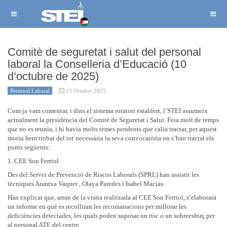
Comitè de seguretat i salut del personal
laboral la Conselleria d’Educació (10
d’octubre de 2025)
Personal Laboral
13 Octubre 2025
Com ja vam comentar, i dins el sistema rotatori establert, l’STEI assumeix
actualment la presidència del Comitè de Seguretat i Salut. Feia molt de temps
que no es reunia, i hi havia molts temes pendents que calia tractar, per aquest
motiu hem trobat del tot necessària la seva convocatòria on s’han tractat els
punts següents:
1. CEE Son Ferriol
Des del Servei de Prevenció de Riscos Laborals (SPRL) han assistit les
tècniques Arantxa Vaquer , Olaya Paredes i Isabel Macias.
Han explicat que, arran de la visita realitzada al CEE Son Ferriol, s’elaborarà
un informe en què es recolliran les recomanacions per millorar les
deficiències detectades, les quals poden suposar un risc o un sobreesforç per
al personal ATE del centre.