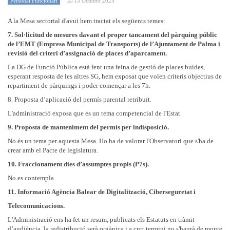
Personal Funcionari
13 Octubre 2025
A la Mesa sectorial d'avui hem tractat els següents temes:
7. Sol·licitud de mesures davant el proper tancament del pàrquing públic
de l’EMT (Empresa Municipal de Transports) de l’Ajuntament de Palma i
revisió del criteri d’assignació de places d’aparcament.
La DG de Funció Pública està fent una feina de gestió de places buides,
esperant resposta de les altres SG, hem exposat que volen criteris objectius de
repartiment de pàrquings i poder començar a les 7h.
8. Proposta d’aplicació del permís parental retribuït.
L'administració exposa que es un tema competencial de l'Estat
9. Proposta de manteniment del permís per indisposició.
No és un tema per aquesta Mesa. Ho ha de valorar l'Observatori que s'ha de
crear amb el Pacte de legislatura.
10. Fraccionament dies d’assumptes propis (P7s).
No es contempla
11. Informació Agència Balear de Digitalització, Ciberseguretat i
Telecomunicacions.
L'Administració ens ha fet un resum, publicats els Estatuts en tràmit
d’audiència, la redistribució serà orgànica i a curt termini no s'haurà de moure