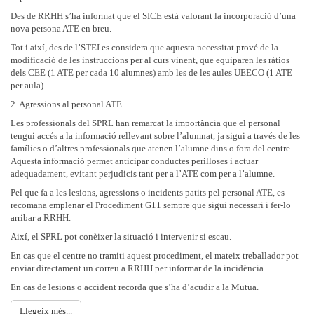
Des de RRHH s’ha informat que el SICE està valorant la incorporació d’una
nova persona ATE en breu.
Tot i així, des de l’STEI es considera que aquesta necessitat prové de la
modificació de les instruccions per al curs vinent, que equiparen les ràtios
dels CEE (1 ATE per cada 10 alumnes) amb les de les aules UEECO (1 ATE
per aula).
2. Agressions al personal ATE
Les professionals del SPRL han remarcat la importància que el personal
tengui accés a la informació rellevant sobre l’alumnat, ja sigui a través de les
famílies o d’altres professionals que atenen l’alumne dins o fora del centre.
Aquesta informació permet anticipar conductes perilloses i actuar
adequadament, evitant perjudicis tant per a l’ATE com per a l’alumne.
Pel que fa a les lesions, agressions o incidents patits pel personal ATE, es
recomana emplenar el Procediment G11 sempre que sigui necessari i fer-lo
arribar a RRHH.
Així, el SPRL pot conèixer la situació i intervenir si escau.
En cas que el centre no tramiti aquest procediment, el mateix treballador pot
enviar directament un correu a RRHH per informar de la incidència.
En cas de lesions o accident recorda que s’ha d’acudir a la Mutua.
Llegeix més...