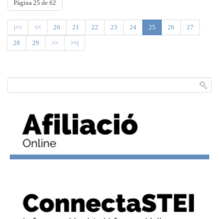
Pàgina 25 de 62
|<<
<<
20
21
22
23
24
25
26
27
28
29
>>
>>|