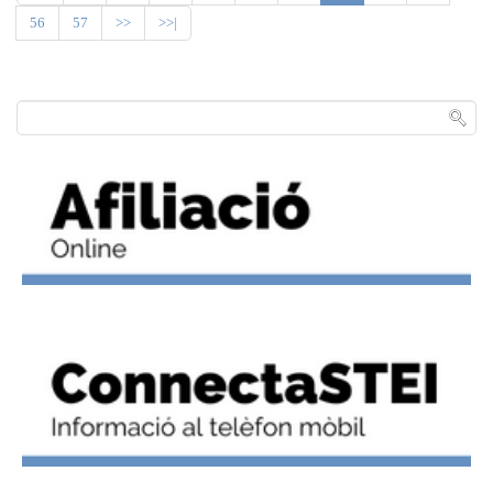
56
57
>>
>>|