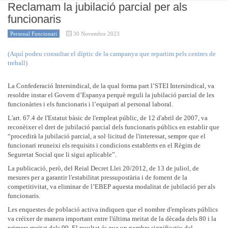
Reclamam la jubilació parcial per als
funcionaris
Personal Funcionari
30 Novembre 2023
(Aquí podeu consultar el díptic de la campanya que repartim pels centres de
treball)
La Confederació Intersindical, de la qual forma part l’STEI Intersindical, va
resoldre instar el Govern d’Espanya perquè reguli la jubilació parcial de les
funcionàries i els funcionaris i l’equipari al personal laboral.
L'art. 67.4 de l'Estatut bàsic de l'empleat públic, de 12 d'abril de 2007, va
reconèixer el dret de jubilació parcial dels funcionaris públics en establir que
“procedirà la jubilació parcial, a sol·licitud de l'interessat, sempre que el
funcionari reuneixi els requisits i condicions establerts en el Règim de
Seguretat Social que li sigui aplicable”.
La publicació, però, del Reial Decret Llei 20/2012, de 13 de juliol, de
mesures per a garantir l'estabilitat pressupostària i de foment de la
competitivitat, va eliminar de l’EBEP aquesta modalitat de jubilació per als
funcionaris.
Les enquestes de població activa indiquen que el nombre d'empleats públics
va créixer de manera important entre l'última meitat de la dècada dels 80 i la
primera meitat dels 90. El resultat és que un nombre significatiu del