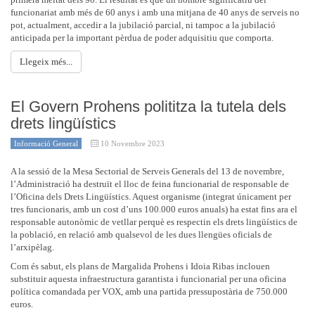
funcionariat amb més de 60 anys i amb una mitjana de 40 anys de serveis no
pot, actualment, accedir a la jubilació parcial, ni tampoc a la jubilació
anticipada per la important pèrdua de poder adquisitiu que comporta.
Llegeix més...
El Govern Prohens polititza la tutela dels
drets lingüístics
Informació General
10 Novembre 2023
A la sessió de la Mesa Sectorial de Serveis Generals del 13 de novembre,
l’Administració ha destruït el lloc de feina funcionarial de responsable de
l’Oficina dels Drets Lingüístics. Aquest organisme (integrat únicament per
tres funcionaris, amb un cost d’uns 100.000 euros anuals) ha estat fins ara el
responsable autonòmic de vetllar perquè es respectin els drets lingüístics de
la població, en relació amb qualsevol de les dues llengües oficials de
l’arxipèlag.
Com és sabut, els plans de Margalida Prohens i Idoia Ribas inclouen
substituir aquesta infraestructura garantista i funcionarial per una oficina
política comandada per VOX, amb una partida pressupostària de 750.000
euros.