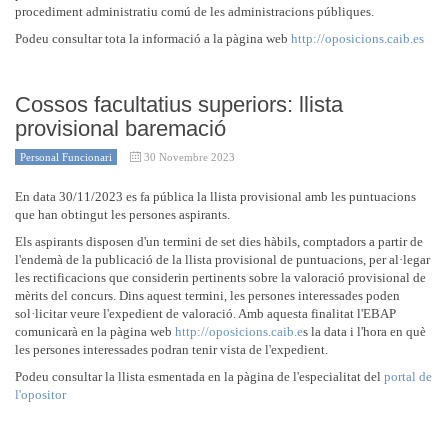
procediment administratiu comú de les administracions públiques.
Podeu consultar tota la informació a la pàgina web
http://oposicions.caib.es
Cossos facultatius superiors: llista
provisional baremació
Personal Funcionari
30 Novembre 2023
En data 30/11/2023 es fa pública la llista provisional amb les puntuacions
que han obtingut les persones aspirants.
Els aspirants disposen d'un termini de set dies hàbils, comptadors a partir de
l'endemà de la publicació de la llista provisional de puntuacions, per al·legar
les rectificacions que considerin pertinents sobre la valoració provisional de
mèrits del concurs. Dins aquest termini, les persones interessades poden
sol·licitar veure l'expedient de valoració. Amb aquesta finalitat l'EBAP
comunicarà en la pàgina web
http://oposicions.caib.e
s la data i l'hora en què
les persones interessades podran tenir vista de l'expedient.
Podeu consultar la llista esmentada en la pàgina de l'especialitat del
portal de
l'opositor