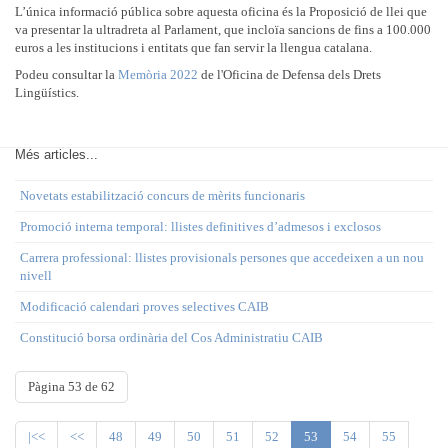
L’única informació pública sobre aquesta oficina és la Proposició de llei que
va presentar la ultradreta al Parlament, que incloïa sancions de fins a 100.000
euros a les institucions i entitats que fan servir la llengua catalana.
Podeu consultar la
Memòria 2022
de l'Oficina de Defensa dels Drets
Lingüístics.
Més articles...
Novetats estabilització concurs de mèrits funcionaris
Promoció interna temporal: llistes definitives d’admesos i exclosos
Carrera professional: llistes provisionals persones que accedeixen a un nou
nivell
Modificació calendari proves selectives CAIB
Constitució borsa ordinària del Cos Administratiu CAIB
Pàgina 53 de 62
|<<
<<
48
49
50
51
52
53
54
55