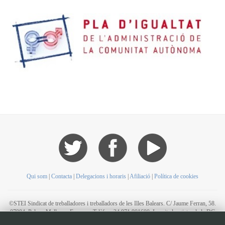
Qui som
|
Contacta
|
Delegacions i horaris
|
Afiliació
|
Política de cookies
©STEI Sindicat de treballadores i treballadors de les Illes Balears. C/ Jaume Ferran, 58.
07004. Palma. Mallorca. Espanya. Telèfon: 34 971 901600. Inscrit al registre de la DG
de la Funció Pública de Presidència del Govern d’Espanya, número 49. CIF: