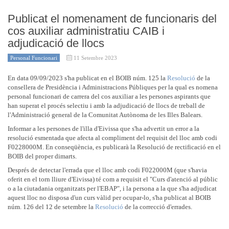
Publicat el nomenament de funcionaris del
cos auxiliar administratiu CAIB i
adjudicació de llocs
Personal Funcionari
11 Setembre 2023
En data 09/09/2023 s'ha publicat en el BOIB núm. 125 la
Resolució
de la
consellera de Presidència i Administracions Públiques per la qual es nomena
personal funcionari de carrera del cos auxiliar a les persones aspirants que
han superat el procés selectiu i amb la adjudicació de llocs de treball de
l'Administració general de la Comunitat Autònoma de les Illes Balears.
Informar a les persones de l'illa d'Eivissa que s'ha advertit un error a la
resolució esmentada que afecta al compliment del requisit del lloc amb codi
F0228000M. En conseqüència, es publicarà la Resolució de rectificació en el
BOIB del proper dimarts.
Després de detectar l'errada que el lloc amb codi F022000M (que s'havia
oferit en el torn lliure d'Eivissa) té com a requisit el "Curs d'atenció al públic
o a la ciutadania organitzats per l'EBAP", i la persona a la que s'ha adjudicat
aquest lloc no disposa d'un curs vàlid per ocupar-lo, s'ha publicat al BOIB
núm. 126 del 12 de setembre la
Resolució
de la correcció d'errades.