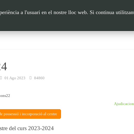
I PROCESSOS
DRETS I RETRIBUCIONS
CENTRES
LOM
riència a l'usuari en el nostre lloc web. Si continua utilitzan
24
01 Ago 2023
84860
Ajudicacion
de possessió i incorporació al centre
estre del curs 2023-2024