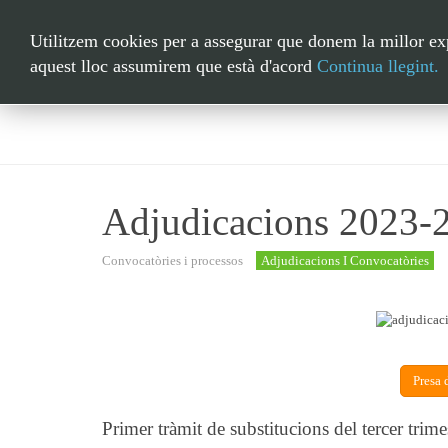
GENERAL
CONVOCATÒRIES 
Utilitzem cookies per a assegurar que donem la millor expe
aquest lloc assumirem que està d'acord
Continua llegint.
Adjudicacions 2023-
Convocatòries i processos
Adjudicacions I Convocatòries
Presa 
Primer tràmit de substitucions del tercer trim