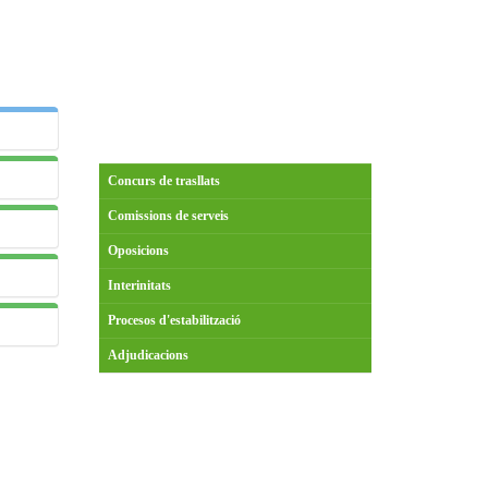
ió de
Concurs de trasllats
Comissions de serveis
Oposicions
se va
Interinitats
Procesos d'estabilització
Adjudicacions
tiques