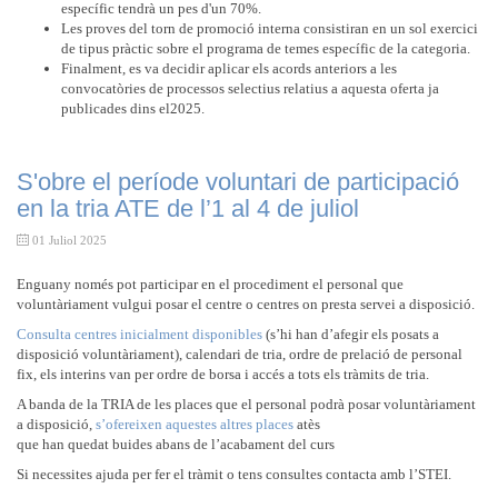
específic tendrà un pes d'un 70%.
Les proves del torn de promoció interna consistiran en un sol exercici
de tipus pràctic sobre el programa de temes específic de la categoria.
Finalment, es va decidir aplicar els acords anteriors a les
convocatòries de processos selectius relatius a aquesta oferta ja
publicades dins el2025.
S'obre el període voluntari de participació
en la tria ATE de l’1 al 4 de juliol
01 Juliol 2025
Enguany només pot participar en el procediment el personal que
voluntàriament vulgui posar el centre o centres on presta servei a disposició.
Consulta centres inicialment disponibles
(s’hi han d’afegir els posats a
disposició voluntàriament), calendari de tria, ordre de prelació de personal
fix, els interins van per ordre de borsa i accés a tots els tràmits de tria.
A banda de la TRIA de les places que el personal podrà posar voluntàriament
a disposició,
s’ofereixen aquestes altres places
atès
que han quedat buides abans de l’acabament del curs
Si necessites ajuda per fer el tràmit o tens consultes contacta amb l’STEI.