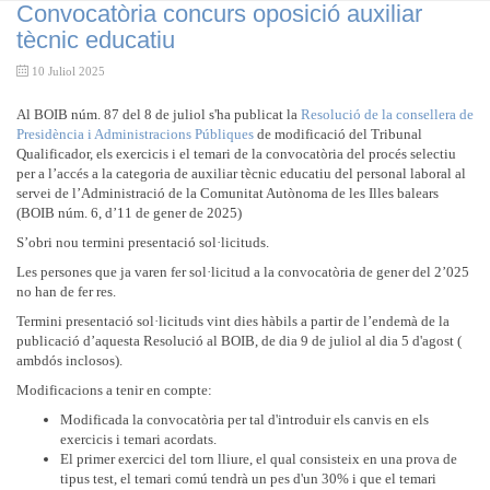
Convocatòria concurs oposició auxiliar
tècnic educatiu
10 Juliol 2025
Al BOIB núm. 87 del 8 de juliol s'ha publicat la
Resolució de la consellera de
Presidència i Administracions Públiques
de modificació del Tribunal
Qualificador, els exercicis i el temari de la convocatòria del procés selectiu
per a l’accés a la categoria de auxiliar tècnic educatiu del personal laboral al
servei de l’Administració de la Comunitat Autònoma de les Illes balears
(BOIB núm. 6, d’11 de gener de 2025)
S’obri nou termini presentació sol·licituds.
Les persones que ja varen fer sol·licitud a la convocatòria de gener del 2’025
no han de fer res.
Termini presentació sol·licituds vint dies hàbils a partir de l’endemà de la
publicació d’aquesta Resolució al BOIB, de dia 9 de juliol al dia 5 d'agost (
ambdós inclosos).
Modificacions a tenir en compte:
Modificada la convocatòria per tal d'introduir els canvis en els
exercicis i temari acordats.
El primer exercici del torn lliure, el qual consisteix en una prova de
tipus test, el temari comú tendrà un pes d'un 30% i que el temari