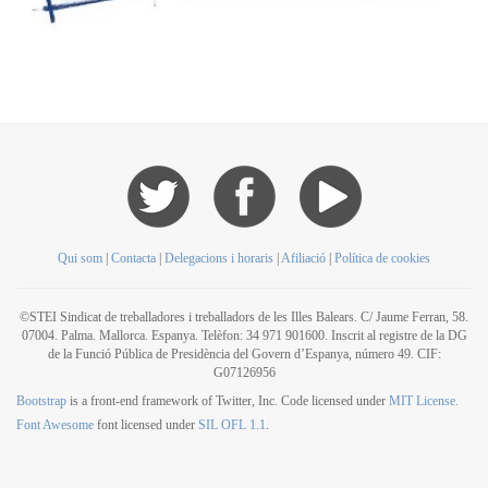
Qui som
|
Contacta
|
Delegacions i horaris
|
Afiliació
|
Política de cookies
©STEI Sindicat de treballadores i treballadors de les Illes Balears. C/ Jaume Ferran, 58.
07004. Palma. Mallorca. Espanya. Telèfon: 34 971 901600. Inscrit al registre de la DG
de la Funció Pública de Presidència del Govern d’Espanya, número 49. CIF:
G07126956
Bootstrap
is a front-end framework of Twitter, Inc. Code licensed under
MIT License.
Font Awesome
font licensed under
SIL OFL 1.1
.