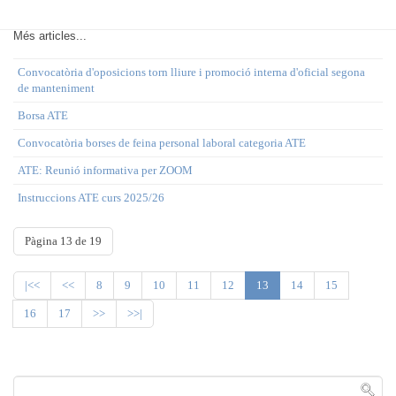
Més articles...
Convocatòria d'oposicions torn lliure i promoció interna d'oficial segona
de manteniment
Borsa ATE
Convocatòria borses de feina personal laboral categoria ATE
ATE: Reunió informativa per ZOOM
Instruccions ATE curs 2025/26
Pàgina 13 de 19
|<<
<<
8
9
10
11
12
13
14
15
16
17
>>
>>|