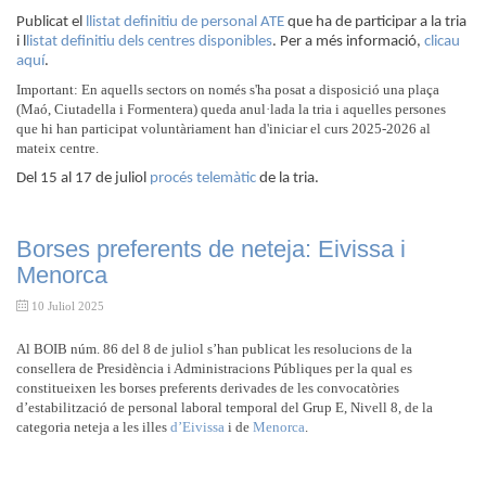
Publicat el
llistat definitiu de personal ATE
que ha de participar a la tria
i l
listat definitiu dels centres disponibles
. Per a més informació,
clicau
aquí
.
Important: En aquells sectors on només s'ha posat a disposició una plaça
(Maó, Ciutadella i Formentera) queda anul·lada la tria i aquelles persones
que hi han participat voluntàriament han d'iniciar el curs 2025-2026 al
mateix centre.
Del 15 al 17 de juliol
procés telemàtic
de la tria.
Borses preferents de neteja: Eivissa i
Menorca
10 Juliol 2025
Al BOIB núm. 86 del 8 de juliol s’han publicat les resolucions de la
consellera de Presidència i Administracions Públiques per la qual es
constitueixen les borses preferents derivades de les convocatòries
d’estabilització de personal laboral temporal del Grup E, Nivell 8, de la
categoria neteja a les illes
d’Eivissa
i de
Menorca
.