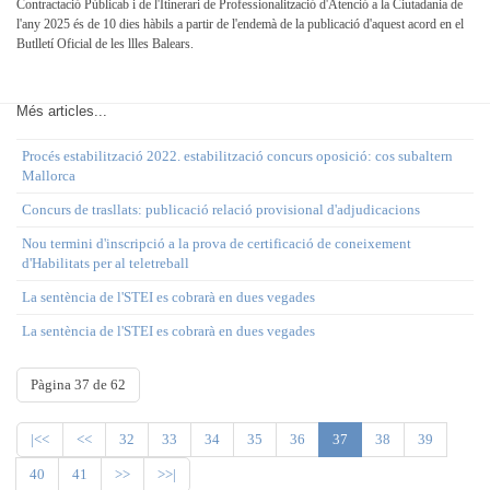
Contractació Públicab i de l'Itinerari de Professionalització d'Atenció a la Ciutadania de
l'any 2025 és de 10 dies hàbils a partir de l'endemà de la publicació d'aquest acord en el
Butlletí Oficial de les llles
Balears.
Més articles...
Procés estabilització 2022. estabilització concurs oposició: cos subaltern
Mallorca
Concurs de trasllats: publicació relació provisional d'adjudicacions
Nou termini d'inscripció a la prova de certificació de coneixement
d'Habilitats per al teletreball
La sentència de l'STEI es cobrarà en dues vegades
La sentència de l'STEI es cobrarà en dues vegades
Pàgina 37 de 62
|<<
<<
32
33
34
35
36
37
38
39
40
41
>>
>>|