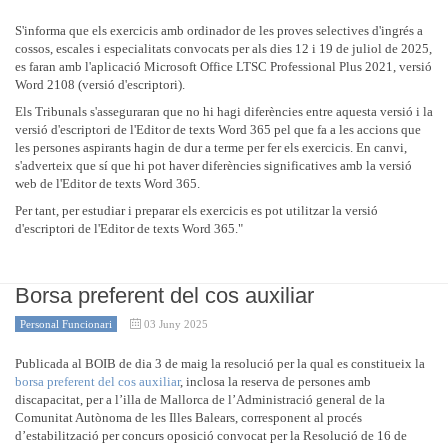
S'informa que els exercicis amb ordinador de les proves selectives d'ingrés a
cossos, escales i especialitats convocats per als dies 12 i 19 de juliol de 2025,
es faran amb l'aplicació Microsoft Office LTSC Professional Plus 2021, versió
Word 2108 (versió d'escriptori).
Els Tribunals s'asseguraran que no hi hagi diferències entre aquesta versió i la
versió d'escriptori de l'Editor de texts Word 365 pel que fa a les accions que
les persones aspirants hagin de dur a terme per fer els exercicis. En canvi,
s'adverteix que sí que hi pot haver diferències significatives amb la versió
web de l'Editor de texts Word 365.
Per tant, per estudiar i preparar els exercicis es pot utilitzar la versió
d'escriptori de l'Editor de texts Word 365."
Borsa preferent del cos auxiliar
Personal Funcionari
03 Juny 2025
Publicada al BOIB de dia 3 de maig la resolució per la qual es constitueix la
borsa preferent del cos auxiliar
, inclosa la reserva de persones amb
discapacitat, per a l’illa de Mallorca de l’Administració general de la
Comunitat Autònoma de les Illes Balears, corresponent al procés
d’estabilització per concurs oposició convocat per la Resolució de 16 de