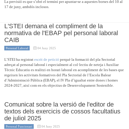
La previsió es que s’obri el termini per apuntar-se a aquestes borses del 10 al
17 de juny, ambdós inclosos.
L'STEI demana el compliment de la
normativa de l'EBAP pel personal laboral
CAIB
Personal Laboral
04 Juny 2025
L’STEI ha registrat
escrit de petició
perquè la formació del pla Sectorial
adreçat al personal laboral i especialment al col·lectiu de neteja i Auxiliar
Tècnic Educatiu es realitzi en horari laboral en acompliment de les bases que
regeixen les activitats formatives del Pla Sectorial de l’Escola Balear
d’Administració Pública (EBAP), el IV Pla d’igualtat entre dones i homes
2024-2027, així com en els objectius de Desenvolupament Sostenible.
Comunicat sobre la versió de l'editor de
textos dels exercicis de cossos facultatius
de juliol 2025
Personal Funcionari
04 Juny 2025