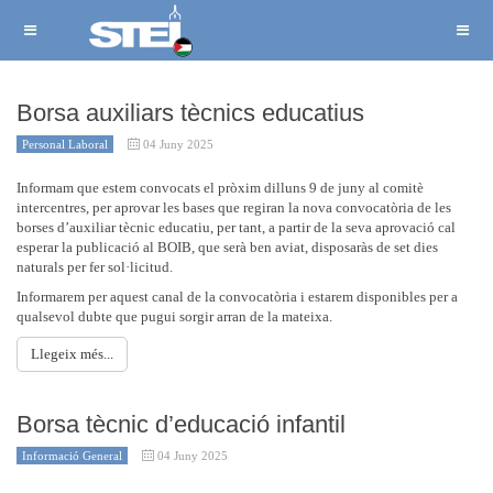
Borsa auxiliars tècnics educatius
Personal Laboral
04 Juny 2025
Informam que estem convocats el pròxim dilluns 9 de juny al comitè
intercentres, per aprovar les bases que regiran la nova convocatòria de les
borses d’auxiliar tècnic educatiu, per tant, a partir de la seva aprovació cal
esperar la publicació al BOIB, que serà ben aviat, disposaràs de set dies
naturals per fer sol·licitud.
Informarem per aquest canal de la convocatòria i estarem disponibles per a
qualsevol dubte que pugui sorgir arran de la mateixa.
Llegeix més...
Borsa tècnic d’educació infantil
Informació General
04 Juny 2025