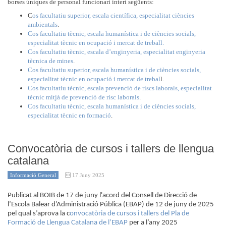
borses úniques de personal funcionari interí següents:
C
os facultatiu superior, escala científica, especialitat ciències
ambientals
.
Cos facultatiu tècnic, escala humanística i de ciències socials,
especialitat tècnic en ocupació i mercat de treball.
Cos facultatiu tècnic, escala d’enginyeria, especialitat enginyeria
tècnica de mines
.
Cos facultatiu superior, escala humanística i de ciències socials,
especialitat tècnic en ocupació i mercat de trebal
l.
Cos facultatiu tècnic, escala prevenció de riscs laborals, especialitat
tècnic mitjà de prevenció de risc laborals
.
Cos facultatiu tècnic, escala humanística i de ciències socials,
especialitat tècnic en formació
.
Convocatòria de cursos i tallers de llengua
catalana
Informació General
17 Juny 2025
Publicat al BOIB de 17 de juny l'acord del Consell de Direcció de
l’Escola Balear d’Administració Pública (EBAP) de 12 de juny de 2025
pel qual s’aprova la c
onvocatòria de cursos i tallers del Pla de
Formació de Llengua Catalana de l’EBAP
per a l’any 2025