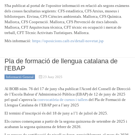
S'ha publicat al portal de l'opositor informació en relació als segons exàmens
dels cossos facultatius següents: CFS estadística, CFS Arxius, museus i
biblioteques. Eivissa, CFS Ciències ambientals. Mallorca, CFS Química.
Mallorca, CFS Cooperació. Mallorca, CFS Prevenció de riscs laborals.
Mallorca, CFT Arquitectura tècnica, CFT tècnic en ocupació i mercat de
treball, CFT Tècnic Activitats Turístiques. Mallorca.
Més informació:
https://oposicions.caib.es/detall-novetat.jsp
Pla de formació de llengua catalana de
l'EBAP
Informació General
23 Juny 2025
Al BOIB núm. 76 del 17 de juny s'ha publicat l'Acord del Consell de Direcció
de l’Escola Balear d’Administració Pública (EBAP) de 12 de juny de 2025
pel qual s’aprova la
convocatòria de cursos i tallers
del Pla de Formació de
Llengua Catalana de l’EBAP per a l’any 2025
El termini d’inscripció és del 18 de juny a l’1 de juliol de 2025.
Els cursos començaran a partir de la segona quinzena de setembre de 2025 i
acabaran la segona quinzena de febrer de 2026.
Les proves de certificació de nivell es faran, previsiblement, el març de 2026.