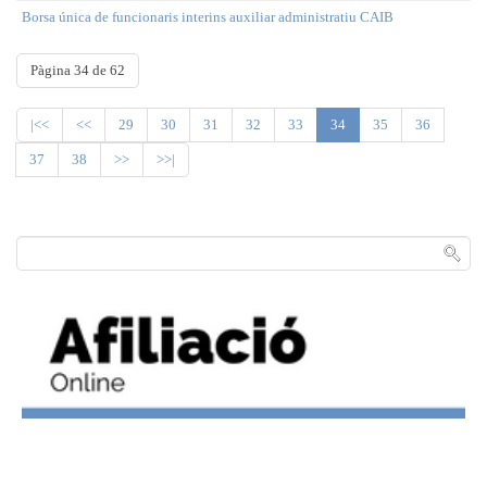
Borsa única de funcionaris interins auxiliar administratiu CAIB
Pàgina 34 de 62
|<<
<<
29
30
31
32
33
34
35
36
37
38
>>
>>|