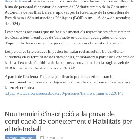
llocs de feina
objecte de la convocatòria del procediment per proveir llocs de
feina de personal funcionari de carrera de l’Administració de la Comunitat
Autònoma de les Illes Balears, aprovat per la Resolució de la consellera de
Presidència i Administracions Públiques (BOIB núm. 116, de 4 de setembre
de 2024).
Les persones aspirants que no hagin esmenat els requeriments efectuats per
les Comissions Tècniques de Valoració es declaren decaigudes en el dret
d’aportar la documentació requerida per acreditar els mèrits al·legats.
Les persones interessades hi poden formular reclamacions i/o sol·licitar
audiència en el termini de dos dies hàbils, comptadors a partir de l’endemà de
la data d’exposició pública de la proposta provisional en la pàgina web de
l’EBAP i en el tauler d’anuncis de l’EBAP.
A partir de l'endemà d'aquesta publicació podeu accedir al tràmit
corresponent per presentar al·legacions i/o sol·licitar el tràmit d'audiència a
la seu electrònica
https://www.caib.es/seucaib/ca/200/persones/tramites/tramite/6226141
Nou termini d'inscripció a la prova de
certificació de coneixement d'Habilitats per
al teletreball
Personal Funcionari
28 Mai 2025