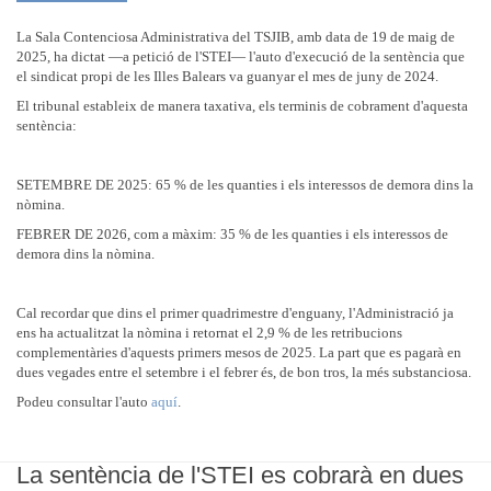
La Sala Contenciosa Administrativa del TSJIB, amb data de 19 de maig de
2025, ha dictat —a petició de l'STEI— l'auto d'execució de la sentència que
el sindicat propi de les Illes Balears va guanyar el mes de juny de 2024.
El tribunal estableix de manera taxativa, els terminis de cobrament d'aquesta
sentència:
SETEMBRE DE 2025: 65 % de les quanties i els interessos de demora dins la
nòmina.
FEBRER DE 2026, com a màxim: 35 % de les quanties i els interessos de
demora dins la nòmina.
Cal recordar que dins el primer quadrimestre d'enguany, l'Administració ja
ens ha actualitzat la nòmina i retornat el 2,9 % de les retribucions
complementàries d'aquests primers mesos de 2025. La part que es pagarà en
dues vegades entre el setembre i el febrer és, de bon tros, la més substanciosa.
Podeu consultar l'auto
aquí
.
La sentència de l'STEI es cobrarà en dues