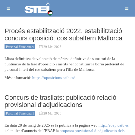
Procés estabilització 2022. estabilització
concurs oposició: cos subaltern Mallorca
Personal Funcionari
29 Mai 2025
Llista definitiva de valoració de mèrits i definitiva de sumatori de la
puntuació de la fase d'oposició i mèrits per constituir la borsa preferent de
personal interí del cos subaltern per a l'illa de Mallorca.
Més informació:
https://oposicions.caib.es/
Concurs de trasllats: publicació relació
provisional d'adjudicacions
Personal Funcionari
28 Mai 2025
En data 28 de maig de 2025 es fa pública a la pàgina web
http://ebap.caib.es
i al tauler d’anuncis de l’EBAP la
proposta provisional d’adjudicació dels