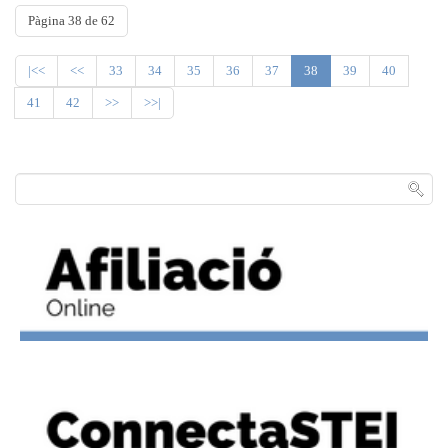
Pàgina 38 de 62
|<<
<<
33
34
35
36
37
38
39
40
41
42
>>
>>|