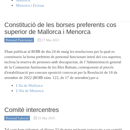
Mallorca
Menorca i Eivissa
Constitució de les borses preferents cos
superior de Mallorca i Menorca
Personal Funcionari
27 Mai 2025
S'han publicat al BOIB de dia 24 de maig les resolucions per la qual es
constitueix la borsa preferent de personal funcionari interí del cos superior,
inclosa la reserva de persones amb discapacitat, de l’Administració general
de la Comunitat Autònoma de les Illes Balears, corresponent al procés
d'estabilització per concurs oposició convocat per la Resolució de 16 de
setembre de 2022 (BOIB núm. 122, de 17 de setembre) per a:
L'lla de Mallorca
L'illa de Menorca
Comitè intercentres
Personal Laboral
25 Mai 2025
Tal com hem informat, el dijous 22 de maig estàvem convocats a un comitè