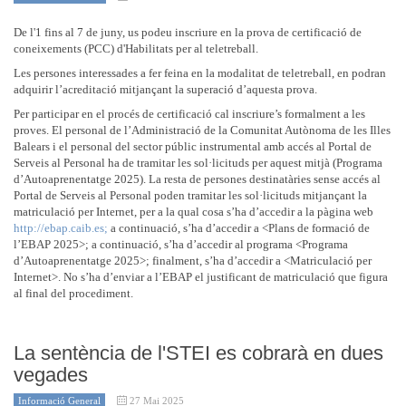
De l'1 fins al 7 de juny, us podeu inscriure en la prova de certificació de
coneixements (PCC) d'Habilitats per al teletreball.
Les persones interessades a fer feina en la modalitat de teletreball, en podran
adquirir l’acreditació mitjançant la superació d’aquesta prova.
Per participar en el procés de certificació cal inscriure’s formalment a les
proves. El personal de l’Administració de la Comunitat Autònoma de les Illes
Balears i el personal del sector públic instrumental amb accés al Portal de
Serveis al Personal ha de tramitar les sol·licituds per aquest mitjà (Programa
d’Autoaprenentatge 2025). La resta de persones destinatàries sense accés al
Portal de Serveis al Personal poden tramitar les sol·licituds mitjançant la
matriculació per Internet, per a la qual cosa s’ha d’accedir a la pàgina web
http://ebap.caib.es;
a continuació, s’ha d’accedir a <Plans de formació de
l’EBAP 2025>; a continuació, s’ha d’accedir al programa <Programa
d’Autoaprenentatge 2025>; finalment, s’ha d’accedir a <Matriculació per
Internet>. No s’ha d’enviar a l’EBAP el justificant de matriculació que figura
al final del procediment.
La sentència de l'STEI es cobrarà en dues
vegades
Informació General
27 Mai 2025