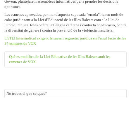
Govern, plantejarem assemblees informatives per a prendre les decisions
oportunes.
Les esmenes aprovades, per mor d'aquesta suposada “errada”, tenen molt de
calat jurídic tant a la Llei d’Educació de les Illes Balears com a la Llei de
Funció Pública, totes contra la llengua catalana i contra la coeducació, contra
la diversitat de gènere i contra la prevenció de la violència masclista.
L'STEI Intersindical exigeix fermesa i seguretat jurídica en l’anul·lació de les
34 esmenes de VOX
Què es modifica de la Llei Educativa de les Illes Balears amb les
esmenes de VOX
La lletra u) de l’article 3 (principis generals, pedagògics i
organitzatius)
ON DIU: La coeducació, la igualtat real entre homes i dones, el respecte
a la diversitat sexual, la identitat i l’expressió de gènere i la prevenció
de la violència masclista.
L’ESMENA APROVADA DIU: La coeducación y la igualdad real entre
hombres y mujeres.
La lletra k) de lapartat 1 de l’article 12 (Objectius i característiques
de l’educació primària)