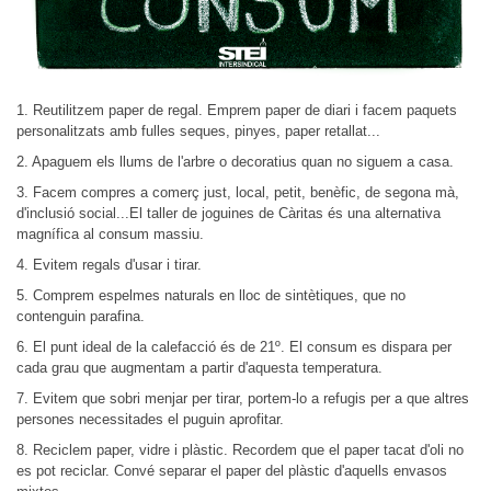
1. Reutilitzem paper de regal. Emprem paper de diari i facem paquets
personalitzats amb fulles seques, pinyes, paper retallat...
2. Apaguem els llums de l'arbre o decoratius quan no siguem a casa.
3. Facem compres a comerç just, local, petit, benèfic, de segona mà,
d'inclusió social...El taller de joguines de Càritas és una alternativa
magnífica al consum massiu.
4. Evitem regals d'usar i tirar.
5. Comprem espelmes naturals en lloc de sintètiques, que no
contenguin parafina.
6. El punt ideal de la calefacció és de 21º. El consum es dispara per
cada grau que augmentam a partir d'aquesta temperatura.
7. Evitem que sobri menjar per tirar, portem-lo a refugis per a que altres
persones necessitades el puguin aprofitar.
8. Reciclem paper, vidre i plàstic. Recordem que el paper tacat d'oli no
es pot reciclar. Convé separar el paper del plàstic d'aquells envasos