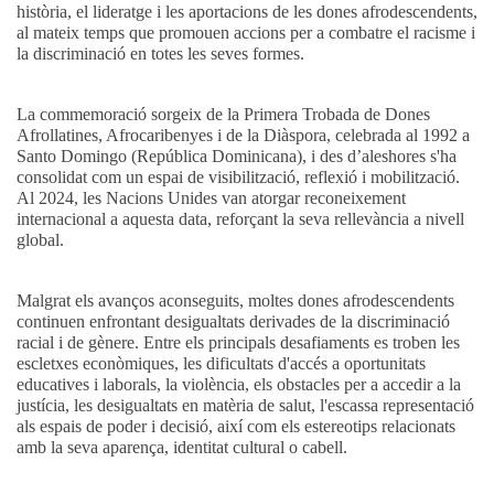
història, el lideratge i les aportacions de les dones afrodescendents,
al mateix temps que promouen accions per a combatre el racisme i
la discriminació en totes les seves formes.
La commemoració sorgeix de la Primera Trobada de Dones
Afrollatines, Afrocaribenyes i de la Diàspora, celebrada al 1992 a
Santo Domingo (República Dominicana), i des d’aleshores s'ha
consolidat com un espai de visibilització, reflexió i mobilització.
Al 2024, les Nacions Unides van atorgar reconeixement
internacional a aquesta data, reforçant la seva rellevància a nivell
global.
Malgrat els avanços aconseguits, moltes dones afrodescendents
continuen enfrontant desigualtats derivades de la discriminació
racial i de gènere. Entre els principals desafiaments es troben les
escletxes econòmiques, les dificultats d'accés a oportunitats
educatives i laborals, la violència, els obstacles per a accedir a la
justícia, les desigualtats en matèria de salut, l'escassa representació
als espais de poder i decisió, així com els estereotips relacionats
amb la seva aparença, identitat cultural o cabell.