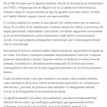
En el Dia Europeu per la Igualtat Salarial, des de
la Secretaria de Feminismes
de l'STEI i
l’Organización de Mujeres de la Confederació Intersindic
al,
tornam a alçar la veu per denunciar que la igualtat real entre dones i homes
en l’àmbit laboral segueix essent una tasca pendent.
L’escletxa salarial no només és una qüestió de cobrar menys per la mateixa
feina. És el reflex d’un sistema que continua situant les dones en posicions de
major precarietat, temporalitat i parcialitat. Les dones segueixen concentrant-
se en sectors feminitzats, pitjor remunerats i amb menys reconeixement
social, cosa que perpetua desigualtats estructurals que s’arrosseguen durant
tota la vida laboral.
Però parlar d’escletxa salarial també implica parlar de repartiment desigual de
les cures. Les dones continuen assumint majoritàriament l’atenció a menors,
persones dependents i majors. Aquesta realitat es tradueix en reduccions de
jornada, excedències i abandonaments temporals de la feina que tenen
conseqüències directes en els seus ingressos presents i en les seves pensions
futures.
Cada excedència per cures que assumeix una dona, cada jornada reduïda,
cada interrupció de la seva carrera professional repercuteix en cotitzacions
més baixes i, per tant, en pensions més reduïdes. La desigualtat salarial
d’avui és la desigualtat en les pensions de demà.
La igualtat salarial real passa, necessàriament, per una corresponsabilitat
efectiva de les cures i per polítiques públiques que garanteixin serveis
suficients, universals i de qualitat: educació infantil, atenció a la