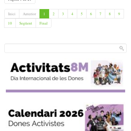
Inici
Anterior
1
2
3
4
5
6
7
8
9
10
Següent
Final