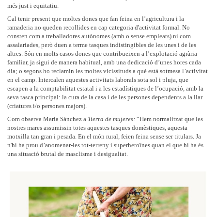
més just i equitatiu.
Cal tenir present que moltes dones que fan feina en l’agricultura i la
ramaderia no queden recollides en cap categoria d'activitat formal. No
consten com a treballadores autònomes (amb o sense empleats) ni com
assalariades, però duen a terme tasques indistingibles de les unes i de les
altres. Són en molts casos dones que contribueixen a l’explotació agrària
familiar, ja sigui de manera habitual, amb una dedicació d’unes hores cada
dia; o segons ho reclamin les moltes vicissituds a què està sotmesa l’activitat
en el camp. Intercalen aquestes activitats laborals sota sol i pluja, que
escapen a la comptabilitat estatal i a les estadístiques de l’ocupació, amb la
seva tasca principal: la cura de la casa i de les persones dependents a la llar
(criatures i/o persones majors).
Com observa Maria Sánchez a
Tierra de mujeres:
“Hem normalitzat que les
nostres mares assumissin totes aquestes tasques domèstiques, aquesta
motxilla tan gran i pesada. En el món rural, feien feina sense ser titulars. Ja
n'hi ha prou d’anomenar-les tot-terreny i superheroïnes quan el que hi ha és
una situació brutal de masclisme i desigualtat.