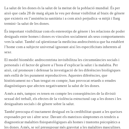
La salut de les dones és la salut de la meitat de la població mundial. És per
això que cada 28 de maig alçam la veu per donar visibilitat al biaix de gènere
que existeix en l’assistència sanitària i a com això perjudica -a mitjà i llarg
termini- la salut de les dones.
És important visibilitzar com els estereotips de gènere i les relacions de poder
desiguals entre homes i dones es vinculen socialment als seus comportaments
vers la salut. També cal qüestionar la medicina androcèntrica que ha establert
l’home com a subjecte universal ignorant així les especificitats inherents al
sexe.
El model biomèdic androcentrista invisibilitza les circumstàncies socials i
personals i el factor de gènere a l’hora d’explicar la salut i la malaltia. Per
això, cal promoure i defensar la investigació de les diferències biològiques
més enllà de les purament reproductives. Aquestes diferències, que
històricament no s’han tengut en compte, han provocat retards o errades
diagnòstiques que afecten negativament la salut de les dones.
A més a més, tampoc es tenen en compte les conseqüències de la divisió
sexual del treball, els efectes de la violència estructural cap a les dones i les
desigualtats socials i de gènere sobre la salut.
També preocupa el tractament desigual en la credibilitat quant a les queixes
exposades per un i altre sexe. Davant els mateixos símptomes es tendeix a
diagnosticar malalties fisiopatològiques als homes i trastorns psicopàtics a
les dones. A més, se sol pressuposar més gravetat a les malalties masculines.