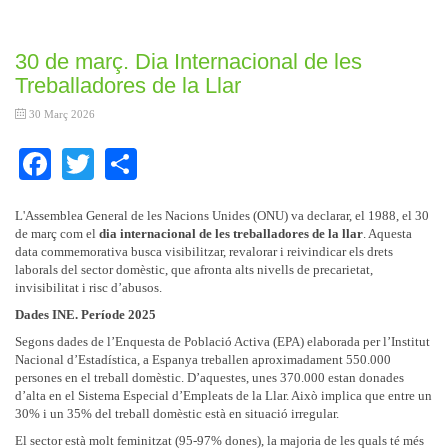
30 de març. Dia Internacional de les
Treballadores de la Llar
30 Març 2026
Facebook
Twitter
Share
L'Assemblea General de les Nacions Unides (ONU) va declarar, el 1988, el 30
de març com el
dia internacional de les treballadores de la llar
. Aquesta
data commemorativa busca visibilitzar, revalorar i reivindicar els drets
laborals del sector domèstic, que afronta alts nivells de precarietat,
invisibilitat i risc d’abusos.
Dades INE. Període 2025
Segons dades de l’Enquesta de Població Activa (EPA) elaborada per l’Institut
Nacional d’Estadística, a Espanya treballen aproximadament 550.000
persones en el treball domèstic. D’aquestes, unes 370.000 estan donades
d’alta en el Sistema Especial d’Empleats de la Llar. Això implica que entre un
30% i un 35% del treball domèstic està en situació irregular.
El sector està molt feminitzat (95-97% dones), la majoria de les quals té més