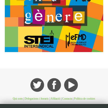
Qui som
|
Delegacions i horaris
|
Afiliació
|
Contacta
|
Política de cookies