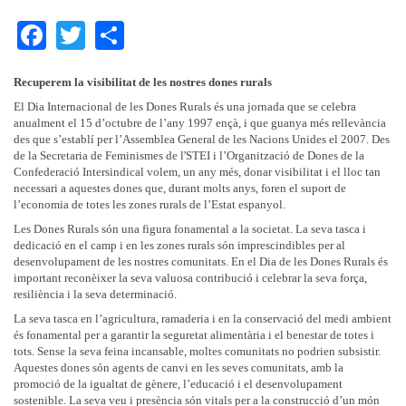
Facebook
Twitter
Share
Recuperem la visibilitat de les nostres dones rurals
El Dia Internacional de les Dones Rurals és una jornada que se celebra
anualment el 15 d’octubre de l’any 1997 ençà, i que guanya més rellevància
des que s’establí per l’Assemblea General de les Nacions Unides el 2007. Des
de la Secretaria de Feminismes de l'STEI i l’Organització de Dones de la
Confederació Intersindical volem, un any més, donar visibilitat i el lloc tan
necessari a aquestes dones que, durant molts anys, foren el suport de
l’economia de totes les zones rurals de l’Estat espanyol.
Les Dones Rurals són una figura fonamental a la societat. La seva tasca i
dedicació en el camp i en les zones rurals són imprescindibles per al
desenvolupament de les nostres comunitats. En el Dia de les Dones Rurals és
important reconèixer la seva valuosa contribució i celebrar la seva força,
resiliència i la seva determinació.
La seva tasca en l’agricultura, ramaderia i en la conservació del medi ambient
és fonamental per a garantir la seguretat alimentària i el benestar de totes i
tots. Sense la seva feina incansable, moltes comunitats no podrien subsistir.
Aquestes dones són agents de canvi en les seves comunitats, amb la
promoció de la igualtat de gènere, l’educació i el desenvolupament
sostenible. La seva veu i presència són vitals per a la construcció d’un món