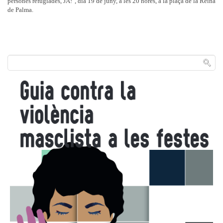
persones refugiades, JA!", dia 19 de juny, a les 20 hores, a la plaça de la Reina
de Palma.