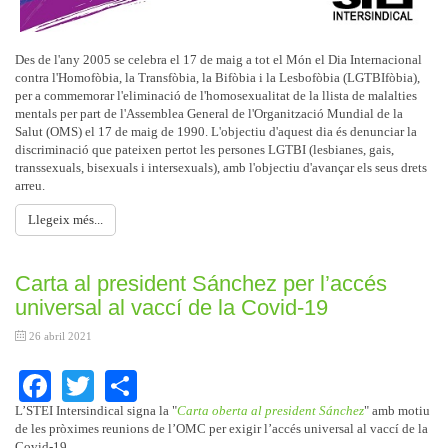
Des de l'any 2005 se celebra el 17 de maig a tot el Món el Dia Internacional
contra l'Homofòbia, la Transfòbia, la Bifòbia i la Lesbofòbia (LGTBIfòbia),
per a commemorar l'eliminació de l'homosexualitat de la llista de malalties
mentals per part de l'Assemblea General de l'Organització Mundial de la
Salut (OMS) el 17 de maig de 1990. L'objectiu d'aquest dia és denunciar la
discriminació que pateixen pertot les persones LGTBI (lesbianes, gais,
transsexuals, bisexuals i intersexuals), amb l'objectiu d'avançar els seus drets
arreu.
Llegeix més...
Carta al president Sánchez per l’accés
universal al vaccí de la Covid-19
26 abril 2021
Facebook
Twitter
Share
L’STEI Intersindical signa la "
Carta oberta al president Sánchez
" amb motiu
de les pròximes reunions de l’OMC per exigir l’accés universal al vaccí de la
Covid-19.