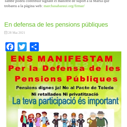
També podeu contribuir signant el manifest de suport a la Marxa que
trobareu a la pàgina web:
marchasaharaui.org/firmar/
En defensa de les pensions públiques
28 Mai 2021
Facebook
Twitter
Share