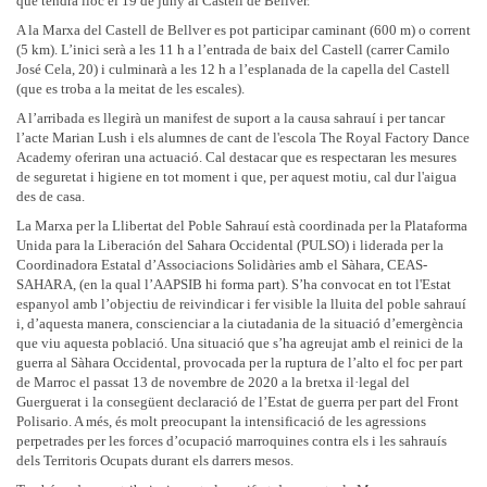
que tendrà lloc el 19 de juny al Castell de Bellver.
A la Marxa del Castell de Bellver es pot participar caminant (600 m) o corrent
(5 km). L’inici serà a les 11 h a l’entrada de baix del Castell (carrer Camilo
José Cela, 20) i culminarà a les 12 h a l’esplanada de la capella del Castell
(que es troba a la meitat de les escales).
A l’arribada es llegirà un manifest de suport a la causa sahrauí i per tancar
l’acte Marian Lush i els alumnes de cant de l'escola The Royal Factory Dance
Academy oferiran una actuació. Cal destacar que es respectaran les mesures
de seguretat i higiene en tot moment i que, per aquest motiu, cal dur l'aigua
des de casa.
La Marxa per la Llibertat del Poble Sahrauí està coordinada per la Plataforma
Unida para la Liberación del Sahara Occidental (PULSO) i liderada per la
Coordinadora Estatal d’Associacions Solidàries amb el Sàhara, CEAS-
SAHARA, (en la qual l’AAPSIB hi forma part). S’ha convocat en tot l'Estat
espanyol amb l’objectiu de reivindicar i fer visible la lluita del poble sahrauí
i, d’aquesta manera, conscienciar a la ciutadania de la situació d’emergència
que viu aquesta població. Una situació que s’ha agreujat amb el reinici de la
guerra al Sàhara Occidental, provocada per la ruptura de l’alto el foc per part
de Marroc el passat 13 de novembre de 2020 a la bretxa il·legal del
Guerguerat i la consegüent declaració de l’Estat de guerra per part del Front
Polisario. A més, és molt preocupant la intensificació de les agressions
perpetrades per les forces d’ocupació marroquines contra els i les sahrauís
dels Territoris Ocupats durant els darrers mesos.