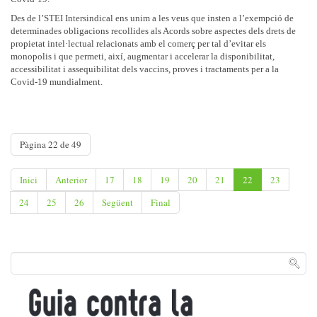
Des de l’STEI Intersindical ens unim a les veus que insten a l’exempció de
determinades obligacions recollides als Acords sobre aspectes dels drets de
propietat intel·lectual relacionats amb el comerç per tal d’evitar els
monopolis i que permeti, així, augmentar i accelerar la disponibilitat,
accessibilitat i assequibilitat dels vaccins, proves i tractaments per a la
Covid-19 mundialment.
Pàgina 22 de 49
Inici
Anterior
17
18
19
20
21
22
23
24
25
26
Següent
Final