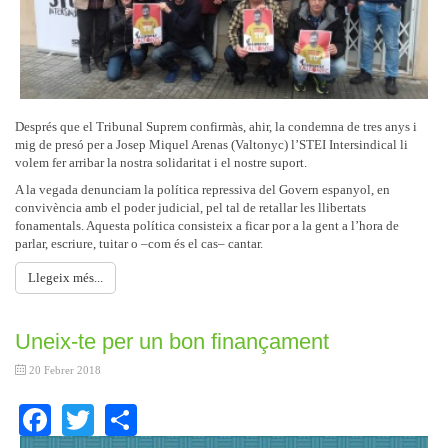
Després que el Tribunal Suprem confirmàs, ahir, la condemna de tres anys i
mig de presó per a Josep Miquel Arenas (Valtonyc) l’STEI Intersindical li
volem fer arribar la nostra solidaritat i el nostre suport.
A la vegada denunciam la política repressiva del Govern espanyol, en
convivència amb el poder judicial, pel tal de retallar les llibertats
fonamentals. Aquesta política consisteix a ficar por a la gent a l’hora de
parlar, escriure, tuitar o –com és el cas– cantar.
Llegeix més...
Uneix-te per un bon finançament
20 Febrer 2018
Facebook
Twitter
Share