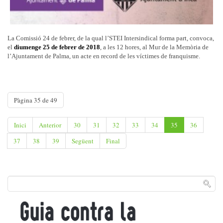
La Comissió 24 de febrer, de la qual l’STEI Intersindical forma part, convoca,
el
diumenge 25 de febrer de 2018
, a les 12 hores, al Mur de la Memòria de
l’Ajuntament de Palma, un acte en record de les víctimes de franquisme.
Pàgina 35 de 49
Inici
Anterior
30
31
32
33
34
35
36
37
38
39
Següent
Final