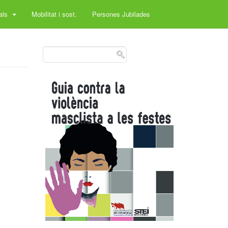
rals
Mobilitat i sost.
Persones Jubilades