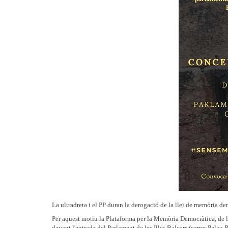
La ultradreta i el PP duran la derogació de la llei de memòria de
Per aquest motiu la Plataforma per la Memòria Democràtica, de la
davant l'entrada del Parlament de les Illes Balears (carrer Palau 