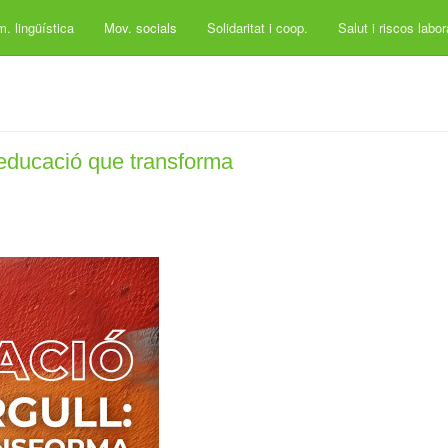
. lingüística
Mov. socials
Solidaritat i coop.
Salut i riscos labo
educació que transforma