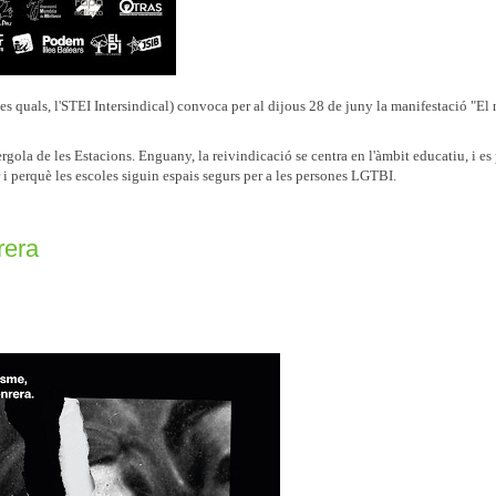
s quals, l'STEI Intersindical) convoca per al dijous 28 de juny la manifestació "El 
rgola de les Estacions. Enguany, la reivindicació se centra en l'àmbit educatiu, i es
 i perquè les escoles siguin espais segurs per a les persones LGTBI.
rera