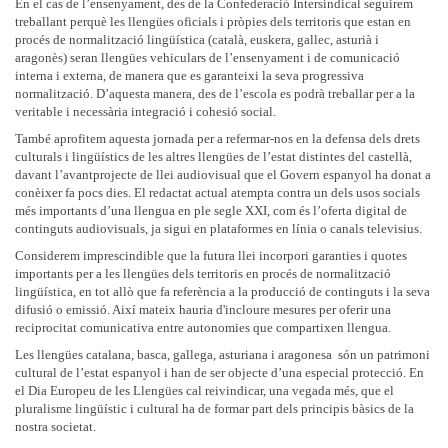
En el cas de l’ensenyament, des de la Confederació Intersindical seguirem
treballant perquè les llengües oficials i pròpies dels territoris que estan en
procés de normalització lingüística (català, euskera, gallec, asturià i
aragonès) seran llengües vehiculars de l’ensenyament i de comunicació
interna i externa, de manera que es garanteixi la seva progressiva
normalització. D’aquesta manera, des de l’escola es podrà treballar per a la
veritable i necessària integració i cohesió social.
També aprofitem aquesta jornada per a refermar-nos en la defensa dels drets
culturals i lingüístics de les altres llengües de l’estat distintes del castellà,
davant l’avantprojecte de llei audiovisual que el Govern espanyol ha donat a
conèixer fa pocs dies. El redactat actual atempta contra un dels usos socials
més importants d’una llengua en ple segle XXI, com és l’oferta digital de
continguts audiovisuals, ja sigui en plataformes en línia o canals televisius.
Considerem imprescindible que la futura llei incorpori garanties i quotes
importants per a les llengües dels territoris en procés de normalització
lingüística, en tot allò que fa referència a la producció de continguts i la seva
difusió o emissió. Així mateix hauria d'incloure mesures per oferir una
reciprocitat comunicativa entre autonomies que compartixen llengua.
Les llengües catalana, basca, gallega, asturiana i aragonesa són un patrimoni
cultural de l’estat espanyol i han de ser objecte d’una especial protecció. En
el Dia Europeu de les Llengües cal reivindicar, una vegada més, que el
pluralisme lingüístic i cultural ha de formar part dels principis bàsics de la
nostra societat.