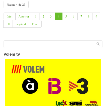
Pàgina 4 de 23
Inici
Anterior
1
2
3
4
5
6
7
8
9
10
Següent
Final
Volem tv