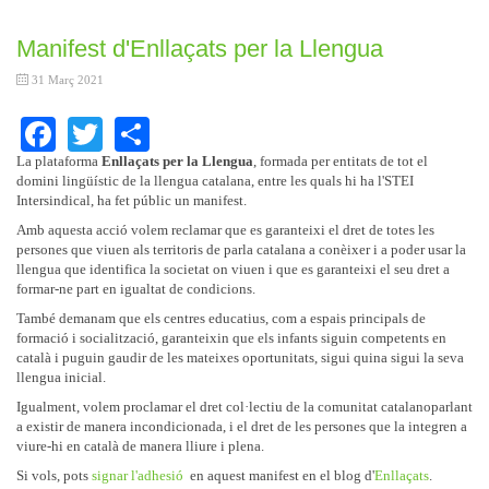
Manifest d'Enllaçats per la Llengua
31 Març 2021
Facebook
Twitter
Share
La plataforma
Enllaçats per la Llengua
, formada per entitats de tot el
domini lingüístic de la llengua catalana, entre les quals hi ha l'STEI
Intersindical, ha fet públic un manifest.
Amb aquesta acció volem reclamar que es garanteixi el dret de totes les
persones que viuen als territoris de parla catalana a conèixer i a poder usar la
llengua que identifica la societat on viuen i que es garanteixi el seu dret a
formar-ne part en igualtat de condicions.
També demanam que els centres educatius, com a espais principals de
formació i socialització, garanteixin que els infants siguin competents en
català i puguin gaudir de les mateixes oportunitats, sigui quina sigui la seva
llengua inicial.
Igualment, volem proclamar el dret col·lectiu de la comunitat catalanoparlant
a existir de manera incondicionada, i el dret de les persones que la integren a
viure-hi en català de manera lliure i plena.
Si vols, pots
signar l'adhesió
en aquest manifest en el blog d'
Enllaçats
.