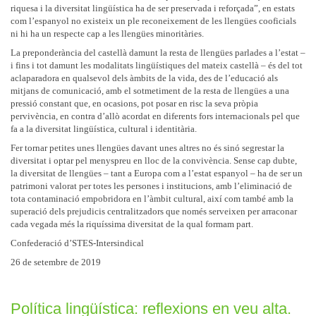
riquesa i la diversitat lingüística ha de ser preservada i reforçada”, en estats
com l’espanyol no existeix un ple reconeixement de les llengües cooficials
ni hi ha un respecte cap a les llengües minoritàries.
La preponderància del castellà damunt la resta de llengües parlades a l’estat –
i fins i tot damunt les modalitats lingüístiques del mateix castellà – és del tot
aclaparadora en qualsevol dels àmbits de la vida, des de l’educació als
mitjans de comunicació, amb el sotmetiment de la resta de llengües a una
pressió constant que, en ocasions, pot posar en risc la seva pròpia
pervivència, en contra d’allò acordat en diferents fors internacionals pel que
fa a la diversitat lingüística, cultural i identitària.
Fer tornar petites unes llengües davant unes altres no és sinó segrestar la
diversitat i optar pel menyspreu en lloc de la convivència. Sense cap dubte,
la diversitat de llengües – tant a Europa com a l’estat espanyol – ha de ser un
patrimoni valorat per totes les persones i institucions, amb l’eliminació de
tota contaminació empobridora en l’àmbit cultural, així com també amb la
superació dels prejudicis centralitzadors que només serveixen per arraconar
cada vegada més la riquíssima diversitat de la qual formam part.
Confederació d’STES-Intersindical
26 de setembre de 2019
Política lingüística: reflexions en veu alta.