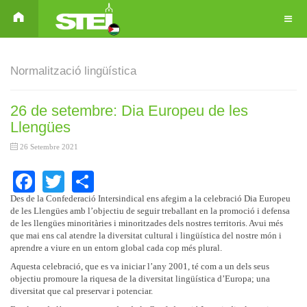
Normalització lingüística
26 de setembre: Dia Europeu de les
Llengües
26 Setembre 2021
Facebook
Twitter
Share
Des de la Confederació Intersindical ens afegim a la celebració Dia Europeu
de les Llengües amb l’objectiu de seguir treballant en la promoció i defensa
de les llengües minoritàries i minoritzades dels nostres territoris. Avui més
que mai ens cal atendre la diversitat cultural i lingüística del nostre món i
aprendre a viure en un entorn global cada cop més plural.
Aquesta celebració, que es va iniciar l’any 2001, té com a un dels seus
objectiu promoure la riquesa de la diversitat lingüística d’Europa; una
diversitat que cal preservar i potenciar.