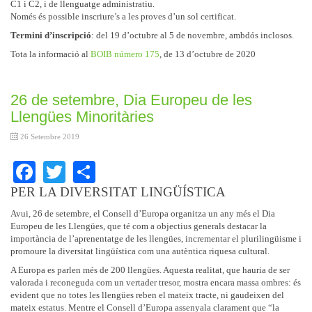
C1 i C2, i de llenguatge administratiu.
Només és possible inscriure’s a les proves d’un sol certificat.
Termini d’inscripció
: del 19 d’octubre al 5 de novembre, ambdós inclosos.
Tota la informació al
BOIB número 175
, de 13 d’octubre de 2020
26 de setembre, Dia Europeu de les
Llengües Minoritàries
26 Setembre 2019
Facebook
Twitter
Share
PER LA DIVERSITAT LINGÜÍSTICA
Avui, 26 de setembre, el Consell d’Europa organitza un any més el
Dia
Europeu de les Llengües
, que té com a objectius generals destacar la
importància de l’aprenentatge de les llengües, incrementar el plurilingüisme i
promoure la diversitat lingüística com una autèntica riquesa cultural.
A Europa es parlen més de 200 llengües. Aquesta realitat, que hauria de ser
valorada i reconeguda com un vertader tresor, mostra encara massa ombres: és
evident que no totes les llengües reben el mateix tracte, ni gaudeixen del
mateix estatus. Mentre el Consell d’Europa assenyala clarament que “la