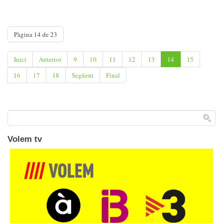
Pàgina 14 de 23
Inici
Anterior
9
10
11
12
13
14
15
16
17
18
Següent
Final
Volem tv