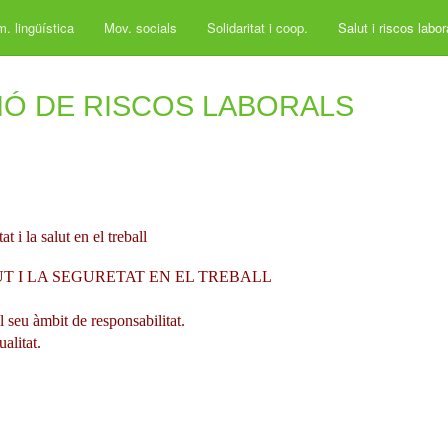
. lingüística
Mov. socials
Solidaritat i coop.
Salut i riscos labo
IÓ DE RISCOS LABORALS
t i la salut en el treball
UT I LA SEGURETAT EN EL TREBALL
el seu àmbit de responsabilitat.
alitat.