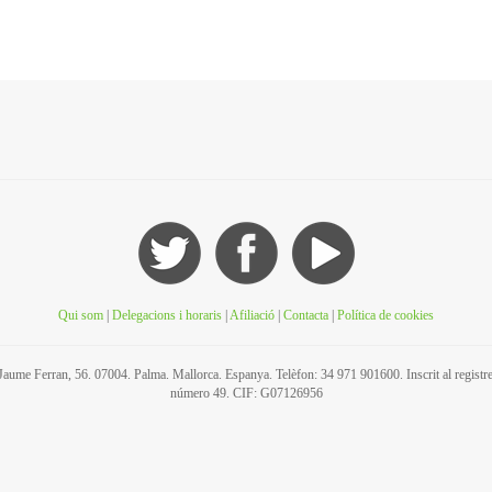
Qui som
|
Delegacions i horaris
|
Afiliació
|
Contacta
|
Política de cookies
C/ Jaume Ferran, 56. 07004. Palma. Mallorca. Espanya. Telèfon: 34 971 901600. Inscrit al regis
número 49. CIF: G07126956