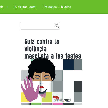
rals
Mobilitat i sost.
Persones Jubilades