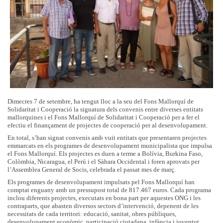
Dimecres 7 de setembre, ha tengut lloc a la seu del Fons Mallorquí de
Solidaritat i Cooperació la signatura dels convenis entre diverses entitats
mallorquines i el Fons Mallorquí de Solidaritat i Cooperació per a fer el
efectiu el finançament de projectes de cooperació per al desenvolupament.
En total, s’han signat convenis amb vuit entitats que presentaren projectes
emmarcats en els programes de desenvolupament municipalista que impulsa
el Fons Mallorquí. Els projectes es duen a terme a Bolívia, Burkina Faso,
Colòmbia, Nicaragua, el Perú i el Sàhara Occidental i foren aprovats per
l’Assemblea General de Socis, celebrada el passat mes de març.
Els programes de desenvolupament impulsats pel Fons Mallorquí han
comptat enguany amb un pressupost total de 817.467 euros. Cada programa
inclou diferents projectes, executats en bona part per aquestes ONG i les
contraparts, que abasten diversos sectors d’intervenció, depenent de les
necessitats de cada territori: educació, sanitat, obres públiques,
desenvolupament econòmic, participació ciutadana, infància i joventut,