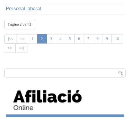
Personal laboral
Pàgina 2 de 72
|<<
<<
1
2
3
4
5
6
7
8
9
10
>>
>>|