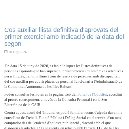
Cos auxiliar:llista definitiva d'aprovats del
primer exercici amb indicació de la data del
segon
18 Juny 2026
En data 15 de juny de 2026, es fan públiques les llistes definitives de
persones aspirants que han superat el primer exercici de les proves selectives
per a l'ingrés, pel torn lliure i torn de reserva de persones amb discapacitat,
del cos auxiliar per cobrir places de personal funcionari a l'Administració de
la Comunitat Autònoma de les Illes Balears.
Podeu consultar les notes en la pàgina web del
Portal de l'Opositor
, accedint
al procés corresponent, a través de la Consulta Personal i en la Seu
Electrònica de la CAIB.
Contra aquest acord del Tribunal es podrà formular recurs d'alçada davant la
consellera de Treball, Funció Pública i Diàleg Social en el termini d'un mes,
comptador des de l'endemà d'aquesta publicació , d'acord amb el que
disposen els articles 121 i següents, en relació amb l'article 112, de la Llei