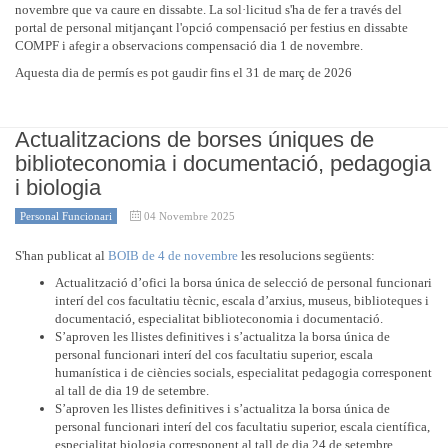
novembre que va caure en dissabte. La sol·licitud s'ha de fer a través del
portal de personal mitjançant l'opció compensació per festius en dissabte
COMPF i afegir a observacions compensació dia 1 de novembre.
Aquesta dia de permís es pot gaudir fins el 31 de març de 2026
Actualitzacions de borses úniques de
biblioteconomia i documentació, pedagogia
i biologia
Personal Funcionari
04 Novembre 2025
S'han publicat al
BOIB de 4 de novembre
les resolucions següents:
Actualització d’ofici la borsa única de selecció de personal funcionari
interí del cos facultatiu tècnic, escala d’arxius, museus, biblioteques i
documentació, especialitat biblioteconomia i documentació.
S’aproven les llistes definitives i s’actualitza la borsa única de
personal funcionari interí del cos facultatiu superior, escala
humanística i de ciències socials, especialitat pedagogia corresponent
al tall de dia 19 de setembre.
S’aproven les llistes definitives i s’actualitza la borsa única de
personal funcionari interí del cos facultatiu superior, escala científica,
especialitat biologia corresponent al tall de dia 24 de setembre.