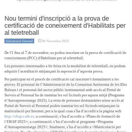
Nou termini d'inscripció a la prova de
certificació de coneixement d'Habilitats per
al teletreball
Informació General
04 Novembre 2025
De l'1 fins al 7 de novembre, us podeu inscriure en la prova de certificació de
coneixements (PCC) d'Habilitats per al teletreball.
Les persones interessades a fer feina en la modalitat de teletreball, en podran
adquirir l’acreditació mitjançant la superació d’aquesta prova.
Per participar en el procés de certificació cal inscriure’s formalment a les
proves. El personal de l’Administració de la Comunitat Autònoma de les Illes
Balears i el personal del sector públic instrumental amb accés al Portal de
Serveis al Personal ha de tramitar les sol·licituds per aquest mitjà (Programa
d’Autoaprenentatge 2025). La resta de persones destinatàries sense accés al
Portal de Serveis al Personal poden tramitar les sol·licituds mitjançant la
matriculació per Internet, per a la qual cosa s’ha d’accedir a la pàgina web
http://ebap.caib.es;
a continuació, s’ha d’accedir a <Plans de formació de
l’EBAP 2025>; a continuació, s’ha d’accedir al programa <Programa
d’Autoaprenentatge 2025>; finalment, s’ha d’accedir a <Matriculació per