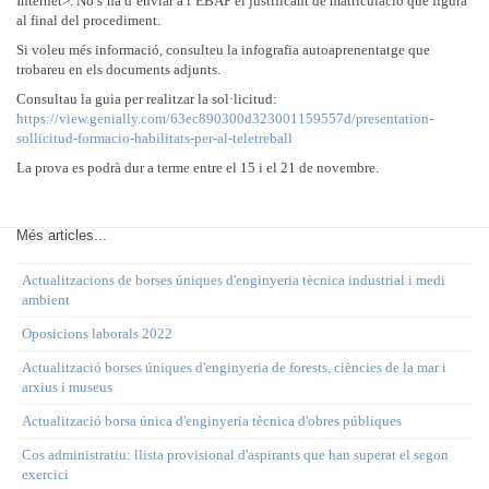
Internet>. No s’ha d’enviar a l’EBAP el justificant de matriculació que figura
al final del procediment.
Si voleu més informació, consulteu la infografia autoaprenentatge que
trobareu en els documents adjunts.
Consultau la guia per realitzar la sol·licitud:
https://view.genially.com/63ec890300d323001159557d/presentation-
sollicitud-formacio-habilitats-per-al-teletreball
La prova es podrà dur a terme entre el 15 i el 21 de novembre.
Més articles...
Actualitzacions de borses úniques d'enginyeria tècnica industrial i medi
ambient
Oposicions laborals 2022
Actualització borses úniques d'enginyeria de forests, ciències de la mar i
arxius i museus
Actualització borsa única d'enginyeria tècnica d'obres públiques
Cos administratiu: llista provisional d'aspirants que han superat el segon
exercici