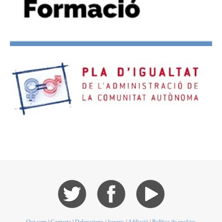
Qui som
|
Contacta
|
Delegacions i horaris
|
Afiliació
|
Política de cookies