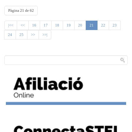
Pàgina 21 de 62
|<<
<<
16
17
18
19
20
21
22
23
24
25
>>
>>|