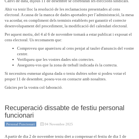
Canvi de data, dijous 11 de desembre se celebraran les eleccions sindicals.
Ahir va tenir lloc la resolució de les reclamacions presentades al cens
electoral. A causa de la manca de dades aportades per l’administració, la mesa
va acordar, en compliment dels terminis establerts per garantir el correcte
desenvolupament del procediment, la modificació del calendari electoral.
Per aquest motiu, del 4 al 6 de novembre tornarà a estar publicat i exposat el
cens electoral. Us recomanem que:
Comproveu que apareixeu al cens penjat al tauler d'anuncis del vostre
centre.
Verifiqueu que les vostres dades són correctes.
Assegureu-vos que la zona de treball indicada és la correcta.
Si necessiteu esmenar alguna dada o teniu dubtes sobre si podeu votar el
proper 11 de desembre, poseu-vos en contacte amb nosaltres.
Gràcies per la vostra col·laboració.
Recuperació dissabte de festiu personal
funcionari
Personal Funcionari
04 Novembre 2025
A partir de dia 2 de novembre teniu dret a compensar el festiu de dia 1 de