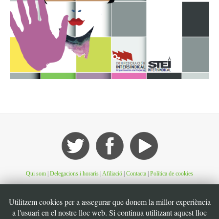
Qui som
|
Delegacions i horaris
|
Afiliació
|
Contacta
|
Política de cookies
Utilitzem cookies per a assegurar que donem la millor experiència
©STEI Sindicat de treballadores i treballadors de les Illes Balears. C/ Jaume Ferran, 56.
07004. Palma. Mallorca. Espanya. Telèfon: 34 971 901600. Inscrit al registre de la DG
a l'usuari en el nostre lloc web. Si continua utilitzant aquest lloc
de la Funció Pública de Presidència del Govern d’Espanya, número 49. CIF: