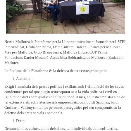
Neix a Mallorca la Plataforma per la Llibertat inicialment formada per l’STEI
Intersindical, Crida per Palma, Obra Cultural Balear, Jubilats per Mallorca,
Més per Mallorca, Grup Blanquerna, Mallorca Lliure, CUP Palma,
Fundacions Darder Mascaró, Assemblea Sobiranista de Mallorca i Endavant
Mallorca.
La finalitat de la Plataforma és la defensa de tres eixos principals:
Amnistia:
Exigir l’amnistia dels presos polítics i exiliats amb l’eliminació de les seves
condemnes per tal que pugin reincorporar-se a la vida política i civil en
igualtat de drets com qualsevol altre ciutadà. A més, aquesta amnistia s’ha de
fer extensiva als activistes socials empresonats, com Jordi Sánchez, Jordi
Cruixart i Valtònyc, i tantes persones perseguides pel seu compromís en la
defensa dels drets socials i nacionals.
Drets:
Denunciam les vulneracions dels drets, tant individuals com col·lectius,