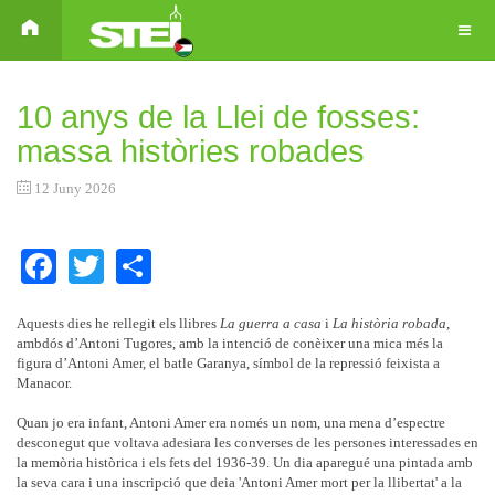
10 anys de la Llei de fosses:
massa històries robades
12 Juny 2026
Facebook
Twitter
Share
Aquests dies he rellegit els llibres
La guerra a casa
i
La història robada
,
ambdós d’Antoni Tugores, amb la intenció de conèixer una mica més la
figura d’Antoni Amer, el batle Garanya, símbol de la repressió feixista a
Manacor.
Quan jo era infant, Antoni Amer era només un nom, una mena d’espectre
desconegut que voltava adesiara les converses de les persones interessades en
la memòria històrica i els fets del 1936-39. Un dia aparegué una pintada amb
la seva cara i una inscripció que deia 'Antoni Amer mort per la llibertat' a la