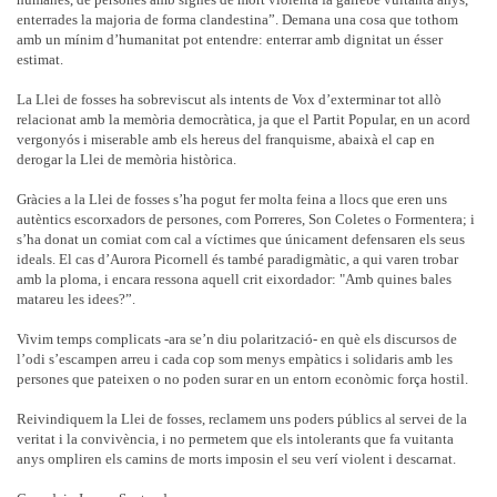
enterrades la majoria de forma clandestina”. Demana una cosa que tothom
amb un mínim d’humanitat pot entendre: enterrar amb dignitat un ésser
estimat.
La Llei de fosses ha sobreviscut als intents de Vox d’exterminar tot allò
relacionat amb la memòria democràtica, ja que el Partit Popular, en un acord
vergonyós i miserable amb els hereus del franquisme, abaixà el cap en
derogar la Llei de memòria històrica.
Gràcies a la Llei de fosses s’ha pogut fer molta feina a llocs que eren uns
autèntics escorxadors de persones, com Porreres, Son Coletes o Formentera; i
s’ha donat un comiat com cal a víctimes que únicament defensaren els seus
ideals. El cas d’Aurora Picornell és també paradigmàtic, a qui varen trobar
amb la ploma, i encara ressona aquell crit eixordador: "Amb quines bales
matareu les idees?”.
Vivim temps complicats -ara se’n diu polarització- en què els discursos de
l’odi s’escampen arreu i cada cop som menys empàtics i solidaris amb les
persones que pateixen o no poden surar en un entorn econòmic força hostil.
Reivindiquem la Llei de fosses, reclamem uns poders públics al servei de la
veritat i la convivència, i no permetem que els intolerants que fa vuitanta
anys ompliren els camins de morts imposin el seu verí violent i descarnat.