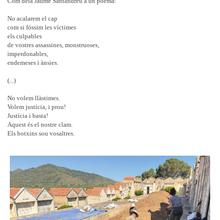
Com deia Jaume Santandreu a un poema:
No acalarem el cap
com si fóssim les víctimes
els culpables
de vostres assassines, monstruoses,
imperdonables,
endemeses i ànsies.
(...)
No volem llàstimes.
Volem justícia, i prou!
Justícia i basta!
Aquest és el nostre clam.
Els botxins sou vosaltres.