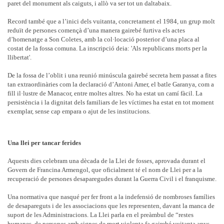
paret del monument als caiguts, i allò va ser tot un daltabaix.
Record també que a l’inici dels vuitanta, concretament el 1984, un grup molt
reduït de persones començà d’una manera gairebé furtiva els actes
d’homenatge a Son Coletes, amb la col·locació posterior d’una placa al
costat de la fossa comuna. La inscripció deia: 'Als republicans morts per la
llibertat'.
De la fossa de l’oblit i una reunió minúscula gairebé secreta hem passat a fites
tan extraordinàries com la declaració d’Antoni Amer, el batle Garanya, com a
fill il·lustre de Manacor, entre moltes altres. No ha estat un camí fàcil. La
persistència i la dignitat dels familiars de les víctimes ha estat en tot moment
exemplar, sense cap empara o ajut de les institucions.
Una llei per tancar ferides
Aquests dies celebram una dècada de la Llei de fosses, aprovada durant el
Govern de Francina Armengol, que oficialment té el nom de Llei per a la
recuperació de persones desaparegudes durant la Guerra Civil i el franquisme.
Una normativa que nasqué per fer front a la indefensió de nombroses famílies
de desapareguts i de les associacions que les representen, davant la manca de
suport de les Administracions. La Llei parla en el preàmbul de “restes
humanes, de persones amb signes de mort violenta fa gairebé vuitanta anys,