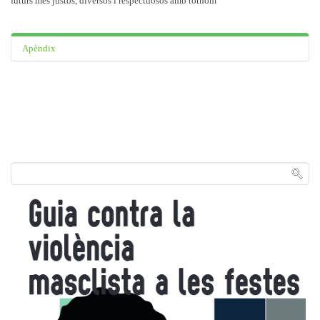
futurs més justos, diversos i respectuosos amb tothom
Apèndix
BARCELÓ, Francesc. El paratge de l’aranya (1973)
BARCELÓ, Francesc. La sabata de l’emperador Orfran i altres
contes. Palma: Editorial Moll, 1974.
BONET, Blai. El mar. Barcelona: Aymà, 1958.
BONET, Blai. Entre el coral i l’espiga. Palma: Editorial Moll,
1952
BONET, Blai. Judes i la primavera. Barcelona: Club Editor,
2016.
BONET, Blai. L’evangeli segons un de tants. Barcelona: Proa,
1967.
FRONTERA, Guillem. Tirannosaurus. Barcelona: Editorial
Laia, 1977
JANER, Gabriel. El cementiri de les roses. Barcelona: Editorial
Selecta, 1972.
JANER, Gabriel. La capitulació. Palma: Editorial Moll, 1972
MANRESA, Joan. «La carretera n.º13». Primer banyador blau
marí. Palma: Edicions Cort, 1973.
MAS I BAUÇÀ, Joan. Escàndol a camp de mar (dos mil porcs).
Palma de Mallorca: Daedalus, 1966