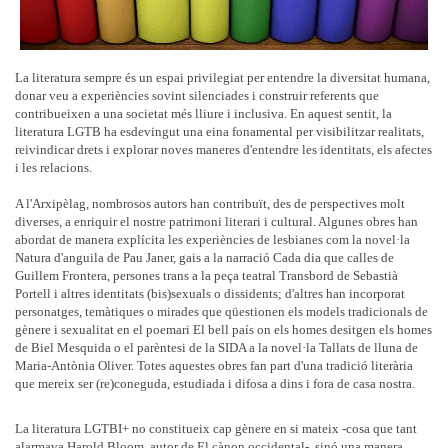
La literatura sempre és un espai privilegiat per entendre la diversitat humana,
donar veu a experiències sovint silenciades i construir referents que
contribueixen a una societat més lliure i inclusiva. En aquest sentit, la
literatura LGTB ha esdevingut una eina fonamental per visibilitzar realitats,
reivindicar drets i explorar noves maneres d'entendre les identitats, els afectes
i les relacions.
A l'Arxipèlag, nombrosos autors han contribuït, des de perspectives molt
diverses, a enriquir el nostre patrimoni literari i cultural. Algunes obres han
abordat de manera explícita les experiències de lesbianes com la novel·la
Natura d'anguila de Pau Janer, gais a la narració Cada dia que calles de
Guillem Frontera, persones trans a la peça teatral Transbord de Sebastià
Portell i altres identitats (bis)sexuals o dissidents; d'altres han incorporat
personatges, temàtiques o mirades que qüestionen els models tradicionals de
gènere i sexualitat en el poemari El bell país on els homes desitgen els homes
de Biel Mesquida o el parèntesi de la SIDA a la novel·la Tallats de lluna de
Maria-Antònia Oliver. Totes aquestes obres fan part d'una tradició literària
que mereix ser (re)coneguda, estudiada i difosa a dins i fora de casa nostra.
La literatura LGTBI+ no constitueix cap gènere en si mateix -cosa que tant
alarmava Harold Bloom, autor de El cànon occidental-, sinó una manera