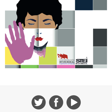
MESQUIDA, Biel. L’adolescent de sal. Barcelona: Editorial
Empúries, 1990.
MESQUIDA, Biel. El bell país on els homes estimen els homes
(1974)
MOYÀ, Llorenç. Presidi Major: Poemes. Palma de Mallorca:
Editorial Mol, 1977
MOYÀ, Llorenç. Polifem. (1962)
RIERA, Carme. Te deix, amor, la mar com a penyora. Barcelona:
Editorial Laia, 1977.
VICENS, Antònia. La festa de tots els morts. Barcelona: Hogar
del libro, 1982.
VILLALONGA, Llorenç. Andrea Víctrix. Barcelona: Edicions
Destino, 1974
VILLALONGA, Llorenç. Aquil·les o l’impossible. Palma:
Editorial Moll, 1964
VILLALONGA, Llorenç. Bearn o la casa de les nines.
Barcelona: Edicions 62, 1984.
VILLALONGA, Llorenç. El misantrop. Barcelona: Edicions 62,
1989. (Col·lecció El Cangur)
VILLALONGA, Llorenç. L’àngel rebel (1961)
VILLALONGA, Llorenç. L’hereva de donya Obdúlia.
Barcelona: Club Editor S. L.,1964.
VILLALONGA, Llorenç. Mort de dama. Barcelona: Club Editor
S.L., 1988.