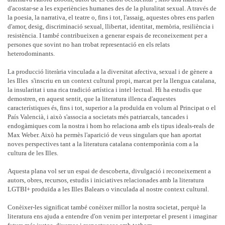
d'acostar-se a les experiències humanes des de la pluralitat sexual. A través de
la poesia, la narrativa, el teatre o, fins i tot, l'assaig, aquestes obres ens parlen
d'amor, desig, discriminació sexual, llibertat, identitat, memòria, resiliència i
resistència. I també contribueixen a generar espais de reconeixement per a
persones que sovint no han trobat representació en els relats
heterodominants.
La producció literària vinculada a la diversitat afectiva, sexual i de gènere a
les Illes s'inscriu en un context cultural propi, marcat per la llengua catalana,
la insularitat i una rica tradició artística i intel·lectual. Hi ha estudis que
demostren, en aquest sentit, que la literatura illenca d'aquestes
característiques és, fins i tot, superior a la produïda en volum al Principat o el
País Valencià, i això s'associa a societats més patriarcals, tancades i
endogàmiques com la nostra i hom ho relaciona amb els tipus ideals-reals de
Max Weber. Això ha permès l'aparició de veus singulars que han aportat
noves perspectives tant a la literatura catalana contemporània com a la
cultura de les Illes.
Aquesta plana vol ser un espai de descoberta, divulgació i reconeixement a
autors, obres, recursos, estudis i iniciatives relacionades amb la literatura
LGTBI+ produïda a les Illes Balears o vinculada al nostre context cultural.
Conèixer-les significat també conèixer millor la nostra societat, perquè la
literatura ens ajuda a entendre d'on venim per interpretar el present i imaginar