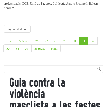
professionals, GOB, Unió de Pagesos, Col·lectiu Aurora Picornell, Balears
Acollim.
Pàgina 31 de 49
Inici
Anterior
26
27
28
29
30
31
32
33
34
35
Següent
Final