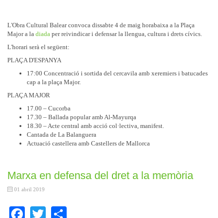
L'Obra Cultural Balear convoca dissabte 4 de maig horabaixa a la Plaça
Major a la
diada
per reivindicar i defensar la llengua, cultura i drets cívics.
L'horari serà el següent:
PLAÇA D'ESPANYA
17:00 Concentració i sortida del cercavila amb xeremiers i batucades
cap a la plaça Major.
PLAÇA MAJOR
17.00 – Cucorba
17.30 – Ballada popular amb Al-Mayurqa
18.30 – Acte central amb acció col·lectiva, manifest.
Cantada de La Balanguera
Actuació castellera amb Castellers de Mallorca
Marxa en defensa del dret a la memòria
01 abril 2019
Facebook
Twitter
Share