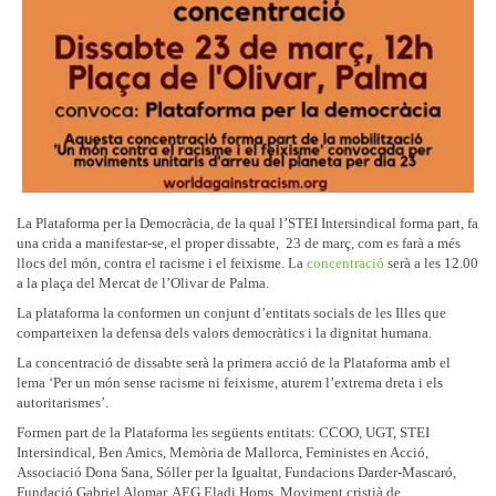
La Plataforma per la Democràcia, de la qual l’STEI Intersindical forma part, fa
una crida a manifestar-se, el proper dissabte, 23 de març, com es farà a més
llocs del món, contra el racisme i el feixisme. La
concentració
serà a les 12.00
a la plaça del Mercat de l’Olivar de Palma.
La plataforma la conformen un conjunt d’entitats socials de les Illes que
comparteixen la defensa dels valors democràtics i la dignitat humana.
La concentració de dissabte serà la primera acció de la Plataforma amb el
lema ‘Per un món sense racisme ni feixisme, aturem l’extrema dreta i els
autoritarismes’.
Formen part de la Plataforma les següents entitats: CCOO, UGT, STEI
Intersindical, Ben Amics, Memòria de Mallorca, Feministes en Acció,
Associació Dona Sana, Sóller per la Igualtat, Fundacions Darder-Mascaró,
Fundació Gabriel Alomar, AEG Eladi Homs, Moviment cristià de