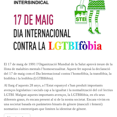
El 17 de maig de 1991 l’Organització Mundial de la Salut aprovà treure de la
llista de malalties mentals l’homosexualitat. Aquest fet suposà la declaració
del 17 de maig com el Dia Internacional contra l’homofòbia, la transfòbia, la
bisfòbia i la lesfòbia (LGTBIfòbia).
Al llarg d’aquests 28 anys, a l’Estat espanyol s’han produït importants
avenços legislatius i socials cap a la igualtat i la normalització del col·lectius
LGTBI. Malgrat aquests importants avenços, la LGTBIfòbia, en els seus
diferents graus, és encara present al si de la nostra societat. Encara vivim en
una societat basada en paràmetres binaris de gènere (masculí i femení)
normatius i estereotipats que limiten la identitat de gènere.