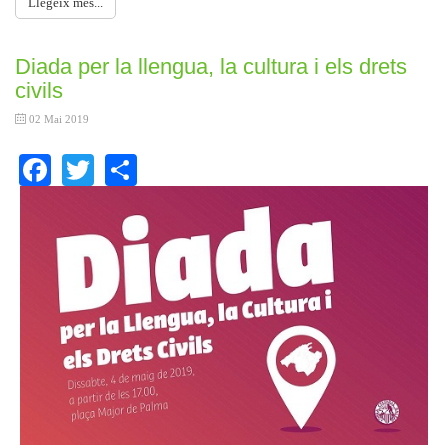
Llegeix més...
Diada per la llengua, la cultura i els drets
civils
02 Mai 2019
Facebook
Twitter
Share