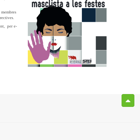
mb membres
rectives.
nt, per e-