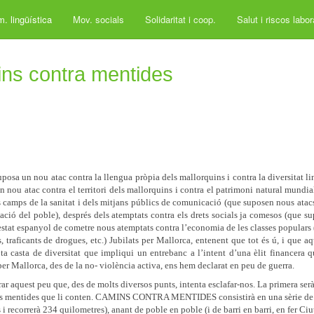
. lingüística
Mov. socials
Solidaritat i coop.
Salut i riscos labo
ins contra mentides
posa un nou atac contra la llengua pròpia dels mallorquins i contra la diversitat li
un nou atac contra el territori dels mallorquins i contra el patrimoni natural mundia
s camps de la sanitat i dels mitjans públics de comunicació (que suposen nous atacs
rmació del poble), després dels atemptats contra els drets socials ja comesos (que s
estat espanyol de cometre nous atemptats contra l’economia de les classes populars 
, traficants de drogues, etc.) Jubilats per Mallorca, entenent que tot és ú, i que aq
ta casta de diversitat que impliqui un entrebanc a l’intent d’una èlit financera q
 per Mallorca, des de la no- violència activa, ens hem declarat en peu de guerra.
ar aquest peu que, des de molts diversos punts, intenta esclafar-nos. La primera ser
fer les mentides que li conten. CAMINS CONTRA MENTIDES consistirà en una sèrie de
 recorrerà 234 quilometres), anant de poble en poble (i de barri en barri, en fer Ciut