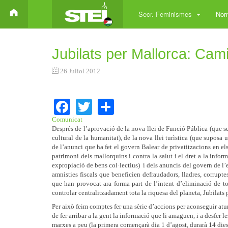
Secr. Feminismes
Norm
Jubilats per Mallorca: Cam
26 Juliol 2012
Facebook
Twitter
Share
Comunicat
Després de l’aprovació de la nova llei de Funció Pública (que su
cultural de la humanitat), de la nova llei turìstica (que suposa 
de l’anunci que ha fet el govern Balear de privatitzacions en el
patrimoni dels mallorquins i contra la salut i el dret a la info
expropiació de bens col·lectius) i dels anuncis del govern de l’
amnisties fiscals que beneficien defraudadors, lladres, corruptes
que han provocat ara forma part de l’intent d’eliminació de to
controlar centralitzadament tota la riquesa del planeta, Jubilats
Per això feim comptes fer una sèrie d’accions per aconseguir atur
de fer arribar a la gent la informació que li amaguen, i a des
marxes a peu (la primera començarà dia 1 d’agost, durarà 14 dies i