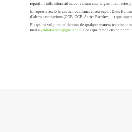
repartitnt fulls informatius, conversant amb la gent i fent actes p
En aquesta acció ja ens han confirmat el seu suport Drets Hu
d’altres associacions (GOB, OCB, Antics Escoltes, ... ) que espe
Els qui hi volgueu col·laborar de qualque manera (caminant mo
mail a
jubilatsxmca@gmail.com
(tot i que també ens ho podeu f