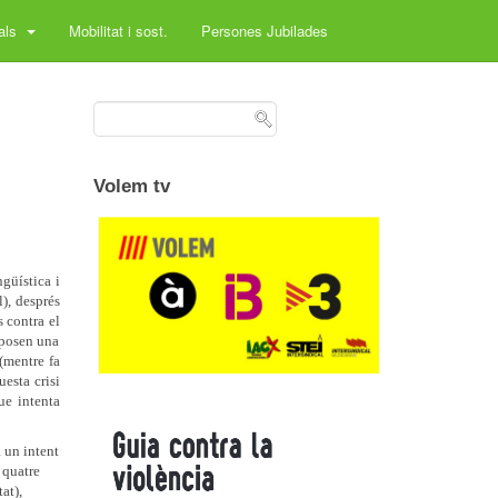
rals
Mobilitat i sost.
Persones Jubilades
Volem tv
ngüística i
l), després
 contra el
uposen una
(mentre fa
uesta crisi
ue intenta
à un intent
 quatre
at),