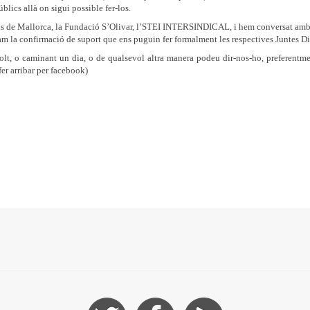
úblics allà on sigui possible fer-los.
mans de Mallorca, la Fundació S’Olivar, l’STEI INTERSINDICAL, i hem conversat a
ram la confirmació de suport que ens puguin fer formalment les respectives Juntes Di
lt, o caminant un dia, o de qualsevol altra manera podeu dir-nos-ho, preferentme
er arribar per facebook)