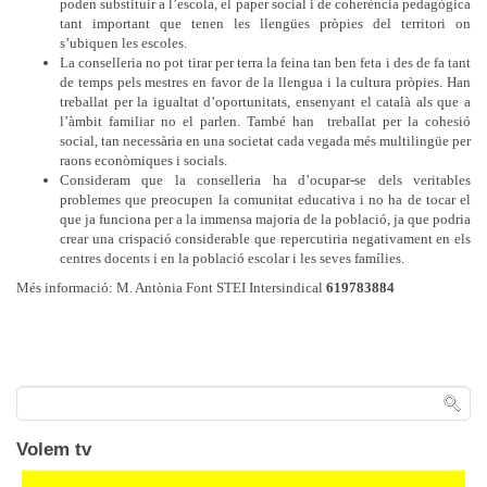
poden substituir a l’escola, el paper social i de coherència pedagògica
tant important que tenen les llengües pròpies del territori on
s’ubiquen les escoles.
La conselleria no pot tirar per terra la feina tan ben feta i des de fa tant
de temps pels mestres en favor de la llengua i la cultura pròpies. Han
treballat per la igualtat d’oportunitats, ensenyant el català als que a
l’àmbit familiar no el parlen. També han
treballat per la cohesió
social, tan necessària en una societat cada vegada més multilingüe per
raons econòmiques i socials.
Consideram que la conselleria ha d’ocupar-se dels veritables
problemes que preocupen la comunitat educativa i no ha de tocar el
que ja funciona per a la immensa majoria de la població, ja que podria
crear una crispació considerable que repercutiria negativament en els
centres docents i en la població escolar i les seves famílies.
Més informació: M. Antònia Font STEI Intersindical
619783884
Volem tv