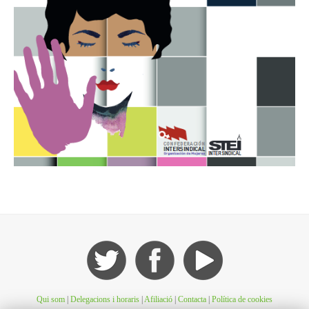
Qui som
|
Delegacions i horaris
|
Afiliació
|
Contacta
|
Política de cookies