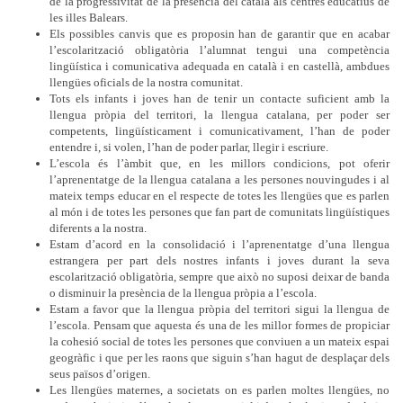
de la progressivitat de la presència del català als centres educatius de
les illes Balears.
Els possibles canvis que es proposin han de garantir que en acabar
l’escolarització obligatòria l’alumnat tengui una competència
lingüística i comunicativa adequada en català i en castellà, ambdues
llengües oficials de la nostra comunitat.
Tots els infants i joves han de tenir un contacte suficient amb la
llengua pròpia del territori, la llengua catalana, per poder ser
competents, lingüísticament i comunicativament, l’han de poder
entendre i, si volen, l’han de poder parlar, llegir i escriure.
L’escola és l’àmbit que, en les millors condicions, pot oferir
l’aprenentatge de la llengua catalana a les persones nouvingudes i al
mateix temps educar en el respecte de totes les llengües que es parlen
al món i de totes les persones que fan part de comunitats lingüístiques
diferents a la nostra.
Estam d’acord en la consolidació i l’aprenentatge d’una llengua
estrangera per part dels nostres infants i joves durant la seva
escolarització obligatòria, sempre que això no suposi deixar de banda
o disminuir la presència de la llengua pròpia a l’escola.
Estam a favor que la llengua pròpia del territori sigui la llengua de
l’escola. Pensam que aquesta és una de les millor formes de propiciar
la cohesió social de totes les persones que conviuen a un mateix espai
geogràfic i que per les raons que siguin s’han hagut de desplaçar dels
seus països d’origen.
Les llengües maternes, a societats on es parlen moltes llengües, no