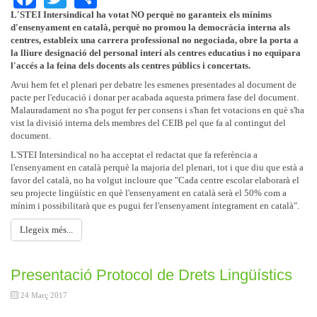
L'STEI Intersindical ha votat NO perquè no garanteix els mínims
d'ensenyament en català, perquè no promou la democràcia interna als
centres, estableix una carrera professional no negociada, obre la porta a
la lliure designació del personal interí als centres educatius i no equipara
l'accés a la feina dels docents als centres públics i concertats.
Avui hem fet el plenari per debatre les esmenes presentades al document de
pacte per l'educació i donar per acabada aquesta primera fase del document.
Malauradament no s'ha pogut fer per consens i s'han fet votacions en què s'ha
vist la divisió interna dels membres del CEIB pel que fa al contingut del
document.
L'STEI Intersindical no ha acceptat el redactat que fa referència a
l'ensenyament en català perquè la majoria del plenari, tot i que diu que està a
favor del català, no ha volgut incloure que "Cada centre escolar elaborarà el
seu projecte lingüístic en què l'ensenyament en català serà el 50% com a
mínim i possibilitarà que es pugui fer l'ensenyament íntegrament en català".
Llegeix més...
Presentació Protocol de Drets Lingüístics
24 Març 2017