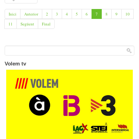
Inici
Anterior
2
3
4
5
6
7
8
9
10
11
Següent
Final
Volem tv