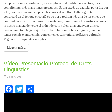
campanyes, més coordinació, més implicació dels diferents sectors, més
complicitats, més mans i més pressupost. Sobra excés de cautela, por a dir, por
a fer, por a ser qui som i a posar les coses al seu lloc. Falta seguretat i
convicció en el fet que el català és bo per a tothom i és una de les eines que
ens ajudarà a creure amb nosaltres mateixos, a imprimir a les nostres accions
la nostra manera de veure el món i de com volem anar endavant dins ca
nostra -amb tota la gent que ha arribat i hi és molt ben vinguda-, tant en
temes socials o ambientals, com en temes territorials, polítics o culturals.
Vegem-ne uns quants exemples:
Llegeix més...
Vídeo Presentació Protocol de Drets
Lingüístics
24 abril 2017
Facebook
Twitter
Share