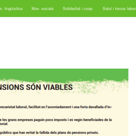
. lingüística
Mov. socials
Solidaritat i coop.
Salut i riscos labo