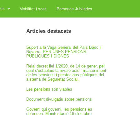
rals
Mobilitat i sost.
Persones Jubilades
Articles destacats
Suport a la Vaga General del País Basc i
Navarra. PER UNES PENSIONS
PÚBLIQUES I DIGNES
Reial decret llei 1/2020, de 14 de gener, pel
qual s'estableix la revaloració i manteniment
de les pensions i prestacions públiques del
sistema de Seguretat Social.
Les pensions són viables
Document divulgatiu sobre pensions
Governi qui governi, les pensions es
defensen. Manifestació 16 d'octubre