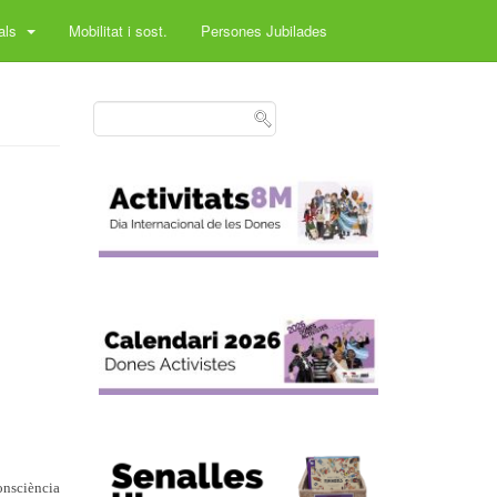
rals
Mobilitat i sost.
Persones Jubilades
onsciència