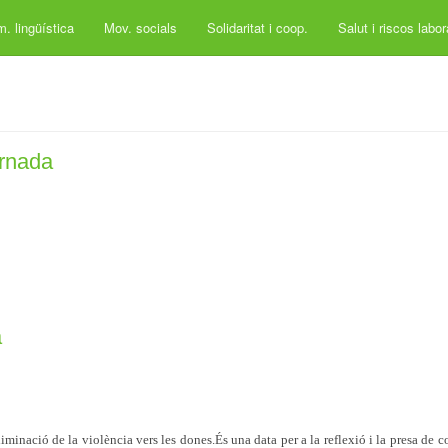
. lingüística
Mov. socials
Solidaritat i coop.
Salut i riscos labo
ornada
a
inació de la violència vers les dones.És una data per a la reflexió i la presa de c