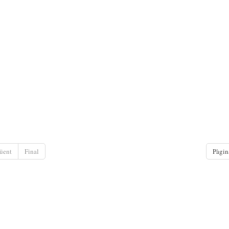
üent
Final
Pàgin