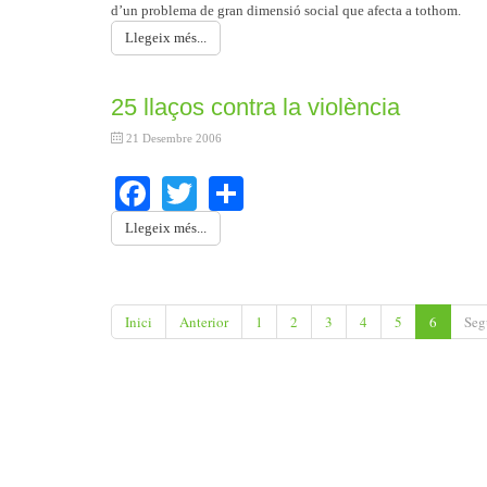
d’un problema de gran dimensió social que afecta a tothom.
Llegeix més...
25 llaços contra la violència
21 Desembre 2006
Facebook
Twitter
Share
Llegeix més...
Inici
Anterior
1
2
3
4
5
6
Seg